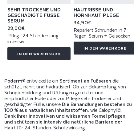
SEHR TROCKENE UND
HAUTRISSE UND
GESCHÄDIGTE FÜSSE S
HORNHAUT PLEGE
ERUM
Normaler
34,90€
Normaler
29,90€
Preis
Repariert Schrunden in 7
Preis
Pflegt 24 Stunden lang
Tagen, Serum + Gelsocken
intensiv
IN DEN WARENKORB
IN DEN WARENKORB
Poderm®
entwickelte ein
Sortiment an Fußseren
die
schützt, nährt und hydratisiert. Ob zur Bekämpfung von
Schuppenbildung und Rötungen gereizter und
empfindlicher Füße oder zur Pflege sehr trockener und
geschädigter Füße, unsere
Die Behandlungen bestehen zu
100 % aus natürlichen Inhaltsstoffen.
wie Calophyllöl
.
Dank ihrer innovativen und wirksamen Formel pflegen
und schützen sie intensiv die natürliche Barriere der
Haut
für 24-Stunden-Schutzwirkung.