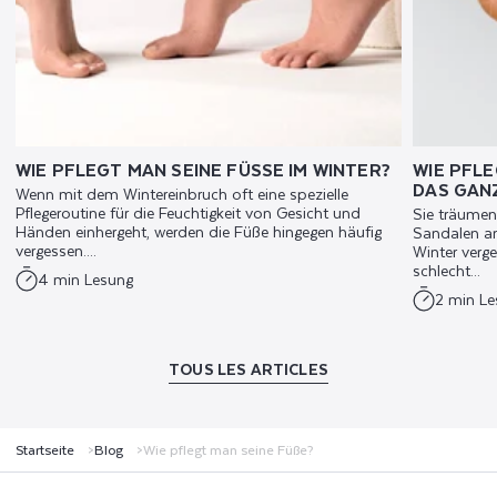
WIE PFLEGT MAN SEINE FÜSSE IM WINTER?
WIE PFLE
DAS GAN
Wenn mit dem Wintereinbruch oft eine spezielle
Pflegeroutine für die Feuchtigkeit von Gesicht und
Sie träume
Händen einhergeht, werden die Füße hingegen häufig
Sandalen an
vergessen....
Winter verg
schlecht...
4 min Lesung
2 min L
TOUS LES ARTICLES
Startseite
Blog
Wie pflegt man seine Füße?