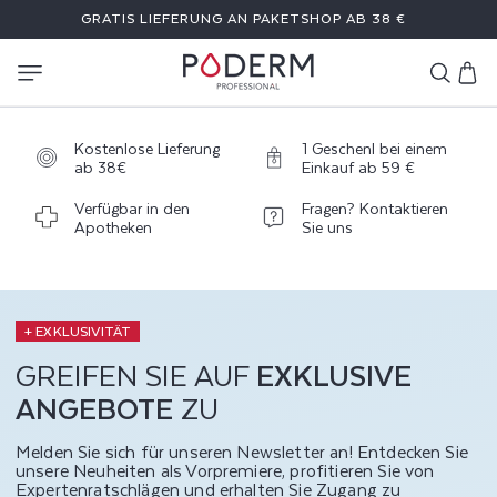
DIREKT
GRATIS LIEFERUNG AN PAKETSHOP AB 38 €
ZUM
INHALT
Warenkor
Kostenlose Lieferung
1 Geschenl bei einem
ab 38€
Einkauf ab 59 €
Verfügbar in den
Fragen? Kontaktieren
Apotheken
Sie uns
+ EXKLUSIVITÄT
GREIFEN SIE AUF
EXKLUSIVE
ANGEBOTE
ZU
Melden Sie sich für unseren Newsletter an! Entdecken Sie
unsere Neuheiten als Vorpremiere, profitieren Sie von
Expertenratschlägen und erhalten Sie Zugang zu