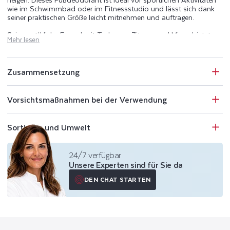
wie im Schwimmbad oder im Fitnessstudio und lässt sich dank
seiner praktischen Größe leicht mitnehmen und auftragen.
Seine natürliche Formel mit Teebaum, Zitrone und Minze bietet
Mehr lesen
eine dreifache Wirkung. Der Teebaum reinigt und schützt die Haut,
die Zitrone wirkt als natürlicher Deodorant und verhindert
unangenehme Gerüche, und die Minze sorgt für ein lang
anhaltendes Frischegefühl.
Zusammensetzung
Diese Inhaltsstoffe wirken zusammen, um übermäßiges Schwitzen
einzudämmen und Ihre Füße den ganzen Tag lang frisch und
Vorsichtsmaßnahmen bei der Verwendung
gesund zu halten. Dieses Fußdeodorant ist ein Muss für alle, die
ihre Füße gesund und frei von unangenehmen Gerüchen halten
wollen.
Sortieren und Umwelt
24/7 verfügbar
Unsere Experten sind für Sie da
DEN CHAT STARTEN