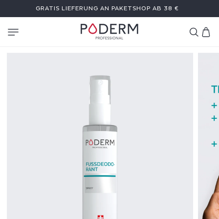
DIREKT
GRATIS LIEFERUNG AN PAKETSHOP AB 38 €
ZUM
INHALT
Warenkor
F
U
S
S
D
E
O
D
O