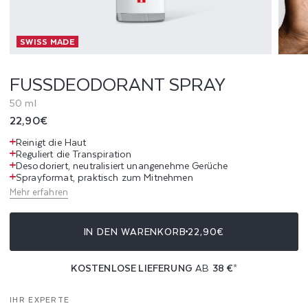
R
SWISS MADE
A
N
FUSSDEODORANT SPRAY
T
50 ml
Normaler
22,90€
S
Preis
Reinigt die Haut
P
Reguliert die Transpiration
Desodoriert, neutralisiert unangenehme Gerüche
Sprayformat, praktisch zum Mitnehmen
R
Mehr erfahren
A
IN DEN WARENKORB
22,90€
Y
KOSTENLOSE LIEFERUNG
AB
38 €
*
IHR EXPERTE