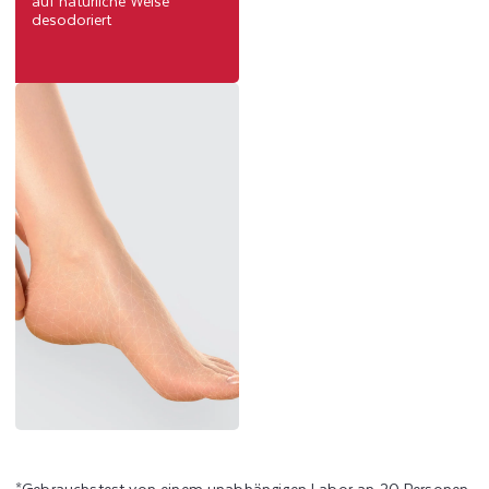
auf natürliche Weise
desodoriert
*Gebrauchstest von einem unabhängigen Labor an 20 Personen