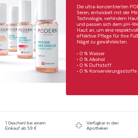
Die ultra-konzentrierten P
Seren, entwickelt mit der Mi
Technologie, verhindern Ha
und passen sich dem pH-Wer
Haut an, um eine respektvol
effektive Pflege für Ihre Fü
Nägel zu gewährleisten.
• 0 % Wasser
• 0 % Alkohol
• 0 % Duftstoff
• 0 % Konservierungsstoffe
1 Geschenl bei einem
Verfügbar in den
Einkauf ab 59 €
Apotheken