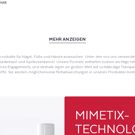
elebt
MEHR ANZEIGEN
geprodukte für Nägel, Füße und Hände ausmachen. Unter den von uns verwendeten
cadamiaöl und Aprikosenkernöl. Unsere Formeln enthalten zudem wichtige Inhalt
unseres Engagements, und deshalb legen wir großen Wert auf vollständige Tran
stoffe. Sie werden möglicherweise Farbabweichungen in unseren Produkten beme
iologischem Anbau stammenden, durch Kaltpressung gewonnenen Öle beeinflu
serer Pflegeprodukte. Im Gegenteil, sie sind der Beweis für unser Engagement 
en das Beste der Natur ohne Kompromisse zu bieten.
ICHTUNG
MIMETIX-
TECHNOL