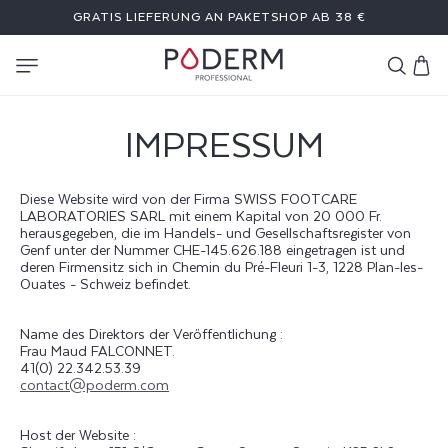
DIREKT
GRATIS LIEFERUNG AN PAKETSHOP AB 38 €
ZUM
INHALT
Warenkor
IMPRESSUM
Diese Website wird von der Firma SWISS FOOTCARE
LABORATORIES SARL mit einem Kapital von 20 000 Fr.
herausgegeben, die im Handels- und Gesellschaftsregister von
Genf unter der Nummer CHE-145.626.188 eingetragen ist und
deren Firmensitz sich in Chemin du Pré-Fleuri 1-3, 1228 Plan-les-
Ouates - Schweiz befindet.
Name des Direktors der Veröffentlichung :
Frau Maud FALCONNET.
41(0) 22.342.53.39
contact@poderm.com
Host der Website :