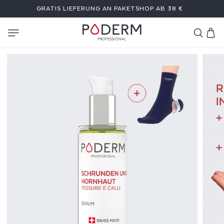
DIREKT
GRATIS LIEFERUNG AN PAKETSHOP AB 38 €
ZUM
INHALT
Warenkor
H
A
U
T
R
I
S
S
E