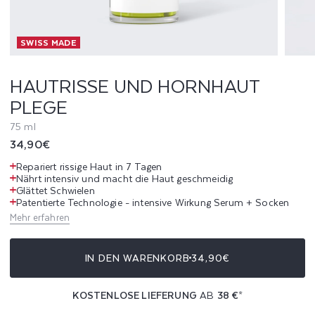
U
SWISS MADE
N
D
HAUTRISSE UND HORNHAUT
PLEGE
H
75 ml
O
Normaler
34,90€
R
Preis
Repariert rissige Haut in 7 Tagen
Nährt intensiv und macht die Haut geschmeidig
N
Glättet Schwielen
Patentierte Technologie - intensive Wirkung Serum + Socken
H
Mehr erfahren
A
IN DEN WARENKORB
34,90€
U
KOSTENLOSE LIEFERUNG
AB
38 €
*
T