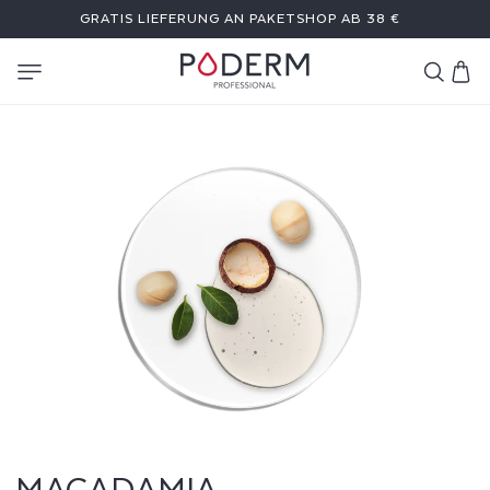
DIREKT
GRATIS LIEFERUNG AN PAKETSHOP AB 38 €
ZUM
INHALT
Warenkor
M
A
C
A
D
A
M
MACADAMIA