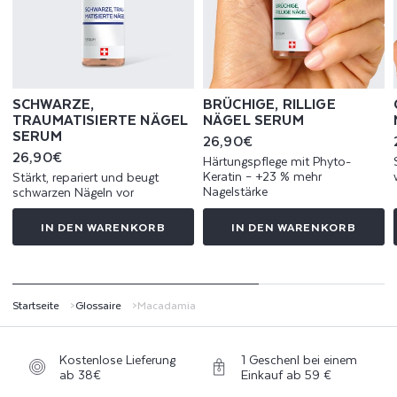
zentrale Rolle bei der Wirksamkeit unserer Seren.
Es sorgt für stärkere, glattere und sichtbar
revitalisierte Nägel ohne fettige Rückstände und
bietet so eine umfassende und natürliche Pflege,
die für alle Nageltypen geeignet ist.
SCHWARZE,
BRÜCHIGE, RILLIGE
TRAUMATISIERTE NÄGEL
NÄGEL SERUM
SERUM
Normaler
26,90€
Preis
Normaler
26,90€
Härtungspflege mit Phyto-
Preis
Keratin – +23 % mehr
Stärkt, repariert und beugt
Nagelstärke
schwarzen Nägeln vor
IN DEN WARENKORB
IN DEN WARENKORB
Startseite
Glossaire
Macadamia
Kostenlose Lieferung
1 Geschenl bei einem
ab 38€
Einkauf ab 59 €