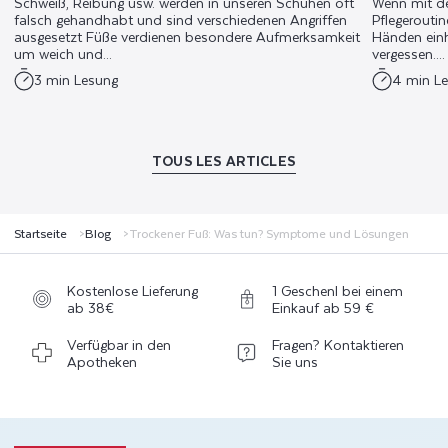
Schweiß, Reibung usw. werden in unseren Schuhen oft
Wenn mit de
falsch gehandhabt und sind verschiedenen Angriffen
Pflegeroutin
ausgesetzt Füße verdienen besondere Aufmerksamkeit
Händen einh
um weich und...
vergessen....
3 min Lesung
4 min L
TOUS LES ARTICLES
Startseite
Blog
Trockener Fuß: Was tun? Symptome und Lösungen
Kostenlose Lieferung
1 Geschenl bei einem
ab 38€
Einkauf ab 59 €
Verfügbar in den
Fragen? Kontaktieren
Apotheken
Sie uns