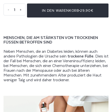
Anzahl
-
+
IN DEN WARENKORB
29,90€
Verringere
Erhöhe
die
die
Menge
Menge
für
für
Irritierte
Irritierte
und
und
empfindliche
empfindliche
Füße
Füße
Serum
Serum
MENSCHEN, DIE AM STÄRKSTEN VON TROCKENEN
FÜSSEN BETROFFEN SIND
Neben Menschen, die an Diabetes leiden, können auch
andere Pathologien die Ursache sein
trockene Füße
. Dies ist
der Fall bei Menschen, die an einer Veneninsuffizienz leiden,
bei Menschen, die sich einer Chemotherapie unterziehen, bei
Frauen nach der Menopause oder auch bei älteren
Menschen. Mit zunehmendem Alter produziert die Haut
weniger Talg und wird daher trockener.