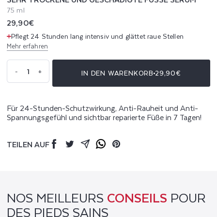
75 ml
Normaler
29,90€
Preis
Pflegt 24 Stunden lang intensiv und glättet raue Stellen
Mehr erfahren
Anzahl
-
+
IN DEN WARENKORB
29,90€
Verringere
Erhöhe
die
die
Menge
Menge
für
für
Sehr
Sehr
trockene
trockene
und
und
Für 24-Stunden-Schutzwirkung, Anti-Rauheit und Anti-
geschädigte
geschädigte
Füße
Füße
Spannungsgefühl und sichtbar reparierte Füße in 7 Tagen!
Serum
Serum
TEILEN AUF
Facebook
Twitter
Mail
Whatsapp
Pinterest
NOS MEILLEURS
CONSEILS
POUR
DES PIEDS SAINS