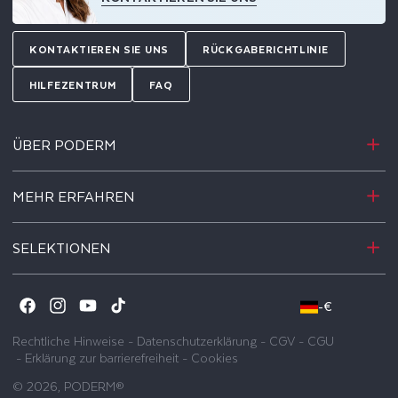
KONTAKTIEREN SIE UNS
RÜCKGABERICHTLINIE
HILFEZENTRUM
FAQ
ÜBER PODERM
MEHR ERFAHREN
SELEKTIONEN
-
€
Facebook
Instagram
YouTube
TikTok
Rechtliche Hinweise
-
Datenschutzerklärung
-
CGV
-
CGU
-
Erklärung zur barrierefreiheit
-
Cookies
© 2026,
PODERM®