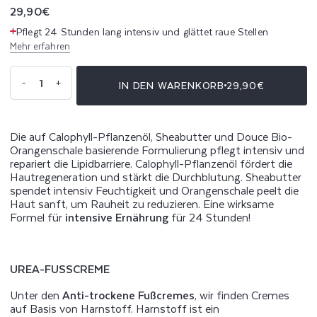
Normaler
29,90€
Preis
Pflegt 24 Stunden lang intensiv und glättet raue Stellen
Mehr erfahren
Anzahl
-
+
IN DEN WARENKORB
29,90€
Verringere
Erhöhe
die
die
Menge
Menge
für
für
Sehr
Sehr
trockene
trockene
und
und
Die auf Calophyll-Pflanzenöl, Sheabutter und Douce Bio-
geschädigte
geschädigte
Füße
Füße
Orangenschale basierende Formulierung pflegt intensiv und
Serum
Serum
repariert die Lipidbarriere. Calophyll-Pflanzenöl fördert die
Hautregeneration und stärkt die Durchblutung. Sheabutter
spendet intensiv Feuchtigkeit und Orangenschale peelt die
Haut sanft, um Rauheit zu reduzieren. Eine wirksame
Formel für
intensive Ernährung
für 24 Stunden!
UREA-FUSSCREME
Unter den
Anti-trockene Fußcremes
, wir finden Cremes
auf Basis von Harnstoff. Harnstoff ist ein