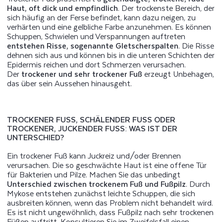
Haut, oft dick und empfindlich
. Der trockenste Bereich, der
sich häufig an der Ferse befindet, kann dazu neigen, zu
verhärten und eine gelbliche Farbe anzunehmen. Es können
Schuppen, Schwielen und Verspannungen auftreten
entstehen Risse, sogenannte Gletscherspalten
. Die Risse
dehnen sich aus und können bis in die unteren Schichten der
Epidermis reichen und dort Schmerzen verursachen.
Der
trockener und sehr trockener Fuß
erzeugt Unbehagen,
das über sein Aussehen hinausgeht.
TROCKENER FUSS, SCHÄLENDER FUSS ODER TR
OCKENER, JUCKENDER FUSS: WAS IST DER UNT
ERSCHIED?
Ein trockener Fuß kann Juckreiz und/oder Brennen
verursachen. Die so geschwächte Haut ist eine offene Tür
für Bakterien und Pilze. Machen Sie das unbedingt
Unterschied zwischen trockenem Fuß und Fußpilz
. Durch
Mykose entstehen zunächst leichte Schuppen, die sich
ausbreiten können, wenn das Problem nicht behandelt wird.
Es ist nicht ungewöhnlich, dass Fußpilz nach sehr trockenen
Füßen auftritt. Konsultieren Sie im Zweifelsfall einen