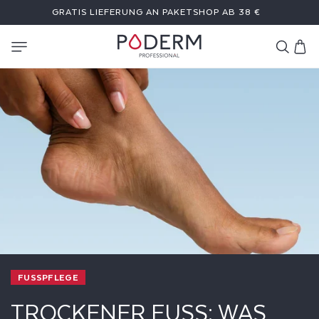
DIREKT
EIN GESCHENK AB EINEM EINKAUFSWERT VON 59 €
ZUM
INHALT
Warenkor
FUSSPFLEGE
TROCKENER FUSS: WAS T