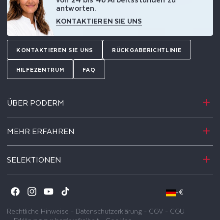
antworten.
KONTAKTIEREN SIE UNS
KONTAKTIEREN SIE UNS
RÜCKGABERICHTLINIE
HILFEZENTRUM
FAQ
ÜBER PODERM
MEHR ERFAHREN
SELEKTIONEN
-
€
Facebook
Instagram
YouTube
TikTok
Rechtliche Hinweise
-
Datenschutzerklärung
-
CGV
-
CGU