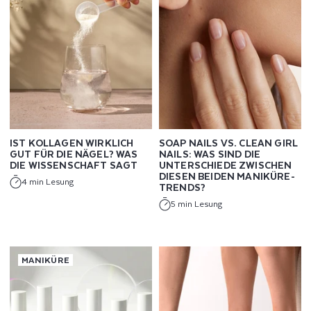
&
L
Ö
S
U
IST KOLLAGEN WIRKLICH
SOAP NAILS VS. CLEAN GIRL
N
GUT FÜR DIE NÄGEL? WAS
NAILS: WAS SIND DIE
DIE WISSENSCHAFT SAGT
UNTERSCHIEDE ZWISCHEN
G
DIESEN BEIDEN MANIKÜRE-
4 min Lesung
TRENDS?
E
5 min Lesung
N
MANIKÜRE