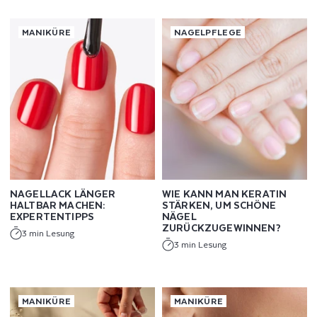
G
MANIKÜRE
NAGELPFLEGE
E
B
E
R
,
T
NAGELLACK LÄNGER
WIE KANN MAN KERATIN
HALTBAR MACHEN:
STÄRKEN, UM SCHÖNE
I
EXPERTENTIPPS
NÄGEL
ZURÜCKZUGEWINNEN?
3 min Lesung
P
3 min Lesung
P
S
MANIKÜRE
MANIKÜRE