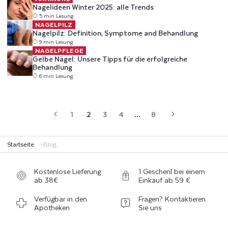
Nagelideen Winter 2025: alle Trends
5 min Lesung
Nagelpilz: Definition, Symptome and Behandlung
NAGELPILZ
Nagelpilz: Definition, Symptome and Behandlung
9 min Lesung
Gelbe Nägel: Unsere Tipps für die erfolgreiche Behandlung
NAGELPFLEGE
Gelbe Nägel: Unsere Tipps für die erfolgreiche
Behandlung
6 min Lesung
1
2
3
4
…
8
Startseite
Blog
Kostenlose Lieferung
1 Geschenl bei einem
ab 38€
Einkauf ab 59 €
Verfügbar in den
Fragen? Kontaktieren
Apotheken
Sie uns