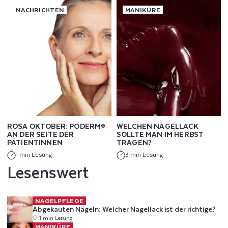
NACHRICHTEN
MANIKÜRE
ROSA OKTOBER: PODERM®
WELCHEN NAGELLACK
AN DER SEITE DER
SOLLTE MAN IM HERBST
PATIENTINNEN
TRAGEN?
1 min Lesung
3 min Lesung
Lesenswert
Abgekauten Nägeln: Welcher Nagellack ist der richtige?
NAGELPFLEGE
Abgekauten Nägeln: Welcher Nagellack ist der richtige?
1 min Lesung
Nagelideen Winter 2025: alle Trends
MANIKÜRE