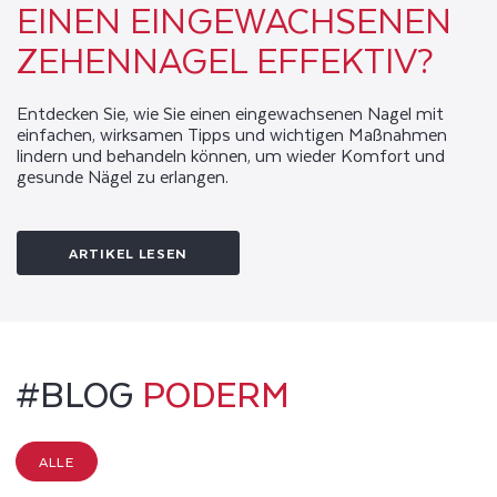
U
EINEN EINGEWACHSENEN
SS
ZEHENNAGEL EFFEKTIV?
P
Entdecken Sie, wie Sie einen eingewachsenen Nagel mit
F
einfachen, wirksamen Tipps und wichtigen Maßnahmen
lindern und behandeln können, um wieder Komfort und
L
gesunde Nägel zu erlangen.
E
G
ARTIKEL LESEN
E
:
#BLOG
PODERM
R
A
ALLE
T