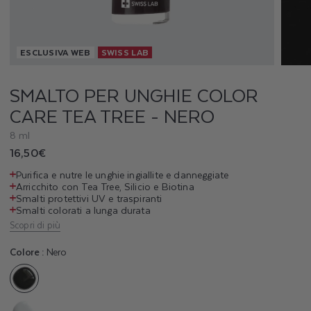
R
U
ESCLUSIVA WEB
SWISS LAB
N
G
SMALTO PER UNGHIE COLOR
CARE TEA TREE - NERO
H
8 ml
I
Prezzo
16,50€
E
di
Purifica e nutre le unghie ingiallite e danneggiate
listino
Arricchito con Tea Tree, Silicio e Biotina
C
Smalti protettivi UV e traspiranti
Smalti colorati a lunga durata
O
Scopri di più
L
Colore :
Nero
O