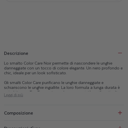
Descrizione
Lo smalto Color Care Noir permette di nascondere le unghie
danneggiate con un tocco di colore elegante. Un nero profondo e
chic, ideale per un look sofisticato.
Gli smalti Color Care purificano le unghie danneggiate e
schiariscono le unghie ingiallite. La loro formula a lunga durata è
arricchita con Tea Tree, noto per le sue proprietà purificanti, oltre
Leggi di più
che con Silicio e Biotina, naturalmente presenti nell’unghia. La
gamma Color Care abbellisce, purifica e aiuta a mantenere le
unghie sane.
Composizione
Perfettamente coprenti, gli smalti Color Care proteggono inoltre le
unghie dai raggi UV e mascherano le imperfezioni. La linea
manicure Color Care comprende una base coat, 25 tonalità di