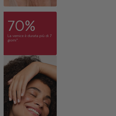
70%
La vernice è durata più di 7
giorni*.