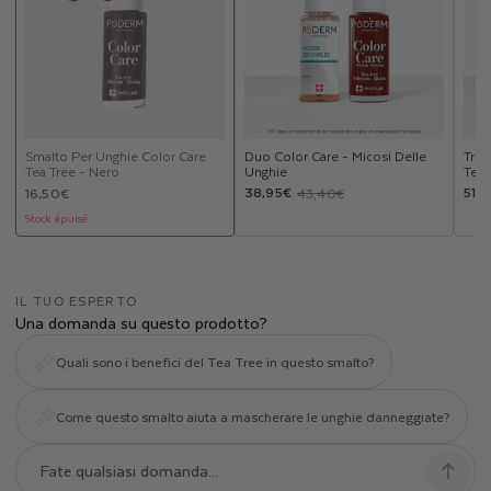
Smalto Per Unghie Color Care
Duo Color Care - Micosi Delle
Trio
Tea Tree - Nero
Unghie
Tea 
Prezzo
Prezzo
Prezzo
Pre
Pre
38,95€
51,
16,50€
43,40€
di
scontato
di
sco
di
Stock épuisé
listino
listino
list
IL TUO ESPERTO
Una domanda su questo prodotto?
Quali sono i benefici del Tea Tree in questo smalto?
Come questo smalto aiuta a mascherare le unghie danneggiate?