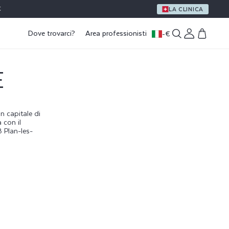
€
UN REGALO CON ACQUISTI A PARTIRE DA 59 €
LA CLINICA
Dove trovarci?
Area professionisti
-
€
Accedi
Carrello
E
 capitale di
 con il
8 Plan-les-