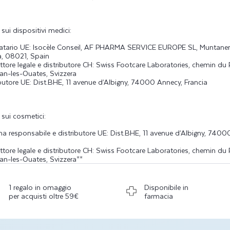
sui dispositivi medici:
tario UE: Isocèle Conseil, AF PHARMA SERVICE EUROPE SL, Muntaner
a, 08021, Spain
tore legale e distributore CH: Swiss Footcare Laboratories, chemin du Pr
lan-les-Ouates, Svizzera
ibutore UE: Dist.BHE, 11 avenue d’Albigny, 74000 Annecy, Francia
 sui cosmetici:
na responsabile e distributore UE: Dist.BHE, 11 avenue d’Albigny, 7400
tore legale e distributore CH: Swiss Footcare Laboratories, chemin du Pr
lan-les-Ouates, Svizzera**
1 regalo in omaggio
Disponibile in
per acquisti oltre 59€
farmacia