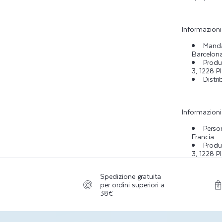
Informazioni 
Manda
Barcelon
Produt
3, 1228 P
Distr
Informazioni
Perso
Francia
Produt
3, 1228 P
Spedizione gratuita
per ordini superiori a
38€