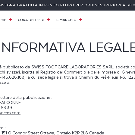
NSEGNA GRATUITA IN PUNTO RITIRO PER ORDINI SUPERIORI A 38 
HIE
CURA DEI PIEDI
IL MARCHIO
INFORMATIVA LEGAL
 è pubblicato da SWISS FOOTCARE LABORATORIES SARL, società con
i svizzeri, iscritta al Registro del Commercio e delle Imprese di Ginevra
45.626.188, la cui sede legale si trova a Chemin du Pré-Fleuri 1-3, 122
zzera.
ettore della pubblicazione :
d FALCONNET
.53.39
oderm.com
to :
- 151 O'Connor Street Ottawa, Ontario K2P 2L8 Canada