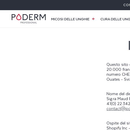
I
CO
RETTAMENTE
 CONTENUTI
MICOSI DELLE UNGHIE
CURA DELLE UNG
Questo sito
20.000 franch
numero CHE-1
Ouates - Svi
Nome del dir
Sig.ra Mau
41(0) 22.342
contact@p
Ospite del si
Shopify Inc 