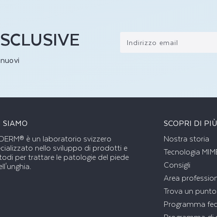
SCLUSIVE
Indirizzo email
i nuovi
I SIAMO
SCOPRI DI PI
ERM® è un laboratorio svizzero
Nostra storia
cializzato nello sviluppo di prodotti e
Tecnologia MIM
odi per trattare le patologie del piede
Consigli
ell'unghia.
Area profession
Trova un punto
Programma fed
Programma di r