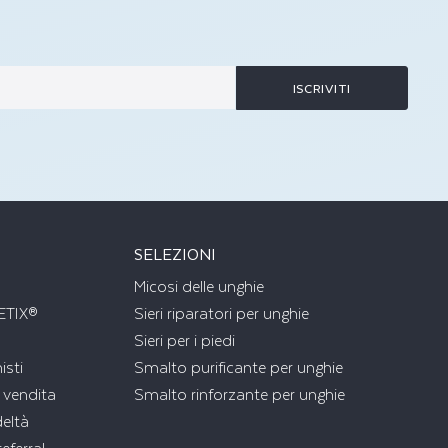
ISCRIVITI
Ù
SELEZIONI
Micosi delle unghie
ETIX®
Sieri riparatori per unghie
Sieri per i piedi
isti
Smalto purificante per unghie
 vendita
Smalto rinforzante per unghie
eltà
eferral