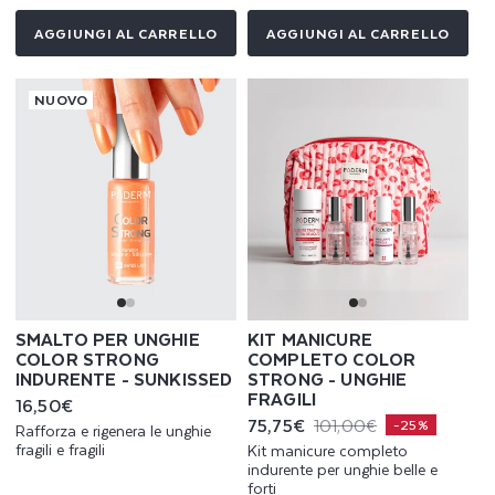
AGGIUNGI AL CARRELLO
AGGIUNGI AL CARRELLO
NUOVO
SMALTO PER UNGHIE
KIT MANICURE
COLOR STRONG
COMPLETO COLOR
INDURENTE - SUNKISSED
STRONG - UNGHIE
FRAGILI
Prezzo
16,50€
di
75,75€
101,00€
Prezzo
Prezzo
-25%
Rafforza e rigenera le unghie
listino
scontato
di
fragili e fragili
Kit manicure completo
listino
indurente per unghie belle e
forti