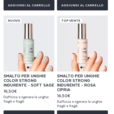
AGGIUNGI AL CARRELLO
AGGIUNGI AL CARRELLO
NUOVO
TOP VENTE
SMALTO PER UNGHIE
SMALTO PER UNGHIE
COLOR STRONG
COLOR STRONG
INDURENTE - SOFT SAGE
INDURENTE - ROSA
CIPRIA
Prezzo
16,50€
di
Prezzo
16,50€
Rafforza e rigenera le unghie
listino
di
fragili e fragili
Rafforza e rigenera le unghie
listino
fragili e fragili