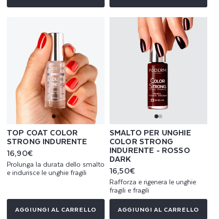
TOP COAT COLOR
SMALTO PER UNGHIE
STRONG INDURENTE
COLOR STRONG
INDURENTE - ROSSO
Prezzo
16,90€
DARK
di
Prolunga la durata dello smalto
listino
Prezzo
16,50€
e indurisce le unghie fragili
di
Rafforza e rigenera le unghie
listino
fragili e fragili
AGGIUNGI AL CARRELLO
AGGIUNGI AL CARRELLO