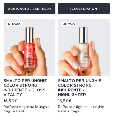
AGGIUNGI AL CARRELLO
SCEGLI OPZIONI
NUOVO
NUOVO
SMALTO PER UNGHIE
SMALTO PER UNGHIE
COLOR STRONG
COLOR STRONG
INDURENTE - GLOSS
INDURENTE -
VITALITY
HIGHLIGHTER
Prezzo
16,50€
Prezzo
16,50€
di
di
Rafforza e rigenera le unghie
Rafforza e rigenera le unghie
listino
listino
fragili e fragili
fragili e fragili