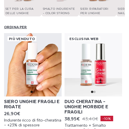
SET PER LA CURA
SMALTO INDURENTE
SIERI RIPARATORI
SIERI 
DELLE UNGHIE
- COLOR STRONG
PER UNGHIE
NAIL 
ORDINA PER
PIÙ VENDUTO
ESCLUSIVA WEB
SIERO UNGHIE FRAGILI E
DUO CHERATINA –
RIGATE
UNGHIE MORBIDE E
FRAGILI
Prezzo
26,90€
di
38,95€
43,40€
Prezzo
Prezzo
-10%
Indurente ricco di fito-cheratina
listino
scontato
di
– +23% di spessore
Trattamento + Smalto
listino