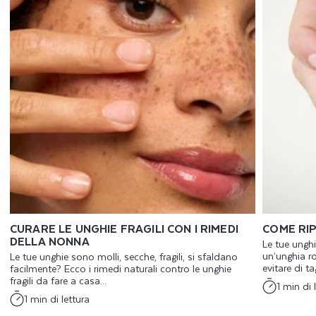
CURARE LE UNGHIE FRAGILI CON I RIMEDI
COME RI
DELLA NONNA
Le tue ungh
un’unghia ro
Le tue unghie sono molli, secche, fragili, si sfaldano
evitare di tag
facilmente? Ecco i rimedi naturali contro le unghie
fragili da fare a casa...
1 min di 
1 min di lettura