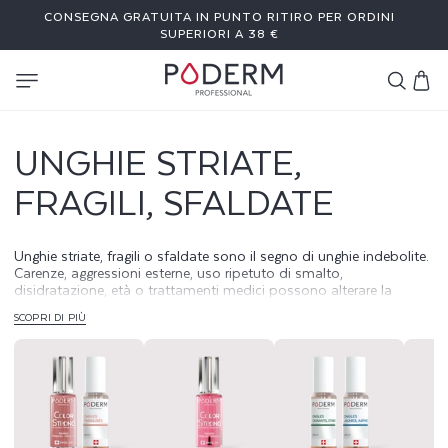
I
CONSEGNA GRATUITA IN PUNTO RITIRO PER ORDINI
RETTAMENTE
 CONTENUTI
SUPERIORI A 38 €
Carrello
UNGHIE STRIATE,
FRAGILI, SFALDATE
Unghie striate, fragili o sfaldate sono il segno di unghie indebolite.
Carenze, aggressioni esterne, uso ripetuto di smalto,
disidratazione, età o trattamenti medici possono alterare la
struttura dell’unghia e provocare striature, fissure, sfaldamento o
SCOPRI DI PIÙ
unghie molli.
Da PODERM®, abbiamo sviluppato trattamenti naturali
fortificanti, formulati in Svizzera, per riparare la fibra dell’unghia,
stimolare una ricrescita sana e proteggere a lungo le unghie fragili,
senza aggredirle.