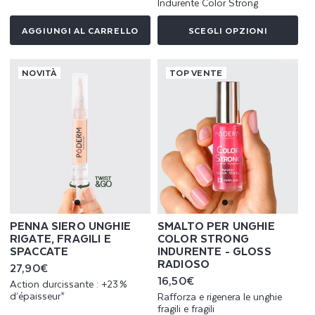
Indurente Color Strong
AGGIUNGI AL CARRELLO
SCEGLI OPZIONI
NOVITÀ
TOP VENTE
PENNA SIERO UNGHIE
SMALTO PER UNGHIE
RIGATE, FRAGILI E
COLOR STRONG
SPACCATE
INDURENTE - GLOSS
RADIOSO
Prezzo
27,90€
di
Prezzo
16,50€
Action durcissante : +23 %
listino
di
d’épaisseur*
Rafforza e rigenera le unghie
listino
fragili e fragili