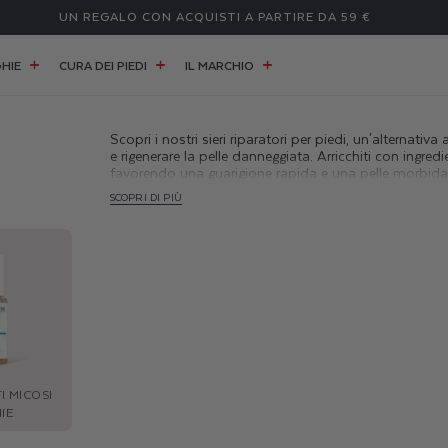
UN REGALO CON ACQUISTI A PARTIRE DA 59 €
HIE
CURA DEI PIEDI
IL MARCHIO
Scopri i nostri sieri riparatori per piedi, un'alternati
e rigenerare la pelle danneggiata. Arricchiti con ingredi
favorendo una guarigione rapida e una pelle morbida. O
SCOPRI DI PIÙ
I MICOSI
IE