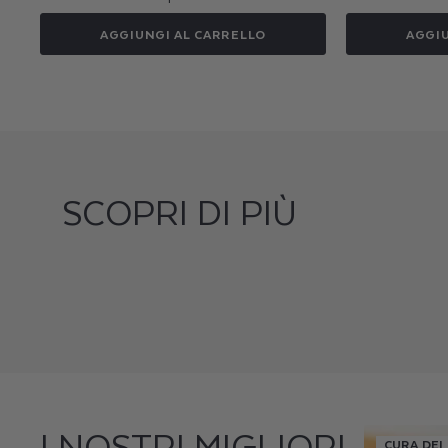
listino
AGGIUNGI AL CARRELLO
AGGIU
SCOPRI DI PIÙ
I NOSTRI MIGLIORI
CURA DEI 