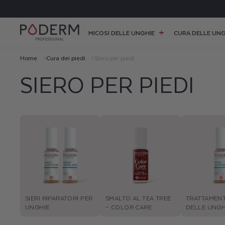
I
RATUITA IN PUNTO RITIRO PER ORDINI SUPERIORI A 38 €
RETTAMENTE
 CONTENUTI
MICOSI DELLE UNGHIE
CURA DELLE UNG
Home
Cura dei piedi
Siero per piedi
SIERO PER PIEDI
SIERI RIPARATORI PER
SMALTO AL TEA TREE
TRATTAMENT
UNGHIE
– COLOR CARE
DELLE UNGH