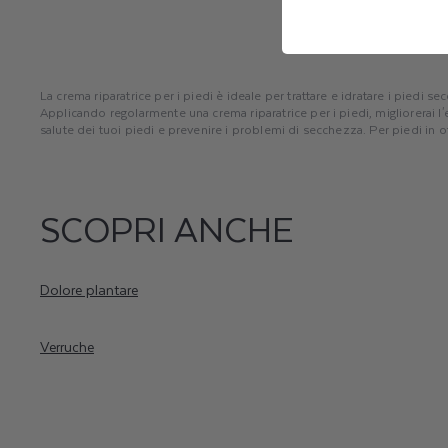
La crema riparatrice per i piedi è ideale per trattare e idratare i piedi
Applicando regolarmente una crema riparatrice per i piedi, migliorerai l
salute dei tuoi piedi e prevenire i problemi di secchezza. Per piedi in ot
mantenere i tuoi piedi in ottime condizioni.
SCOPRI ANCHE
Dolore plantare
Verruche