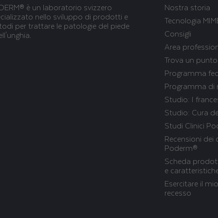
ERM® è un laboratorio svizzero
Nostra storia
cializzato nello sviluppo di prodotti e
Tecnologia MIM
odi per trattare le patologie del piede
Consigli
ell'unghia.
Area profession
Trova un punto
Programma fed
Programma di r
Studio: I frances
Studio: Cura de
Studi Clinici 
Recensioni dei c
Poderm®
Scheda prodott
e caratteristic
Esercitare il mio
recesso