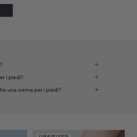
i?
er i piedi?
che una crema per i piedi?
CURA DEI PIEDI