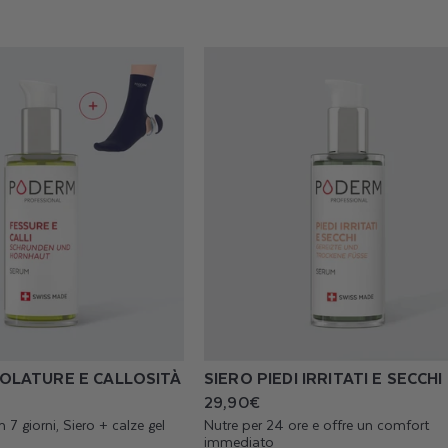
OLATURE E CALLOSITÀ
SIERO PIEDI IRRITATI E SECCHI
Prezzo
29,90€
di
n 7 giorni, Siero + calze gel
Nutre per 24 ore e offre un comfort
listino
immediato