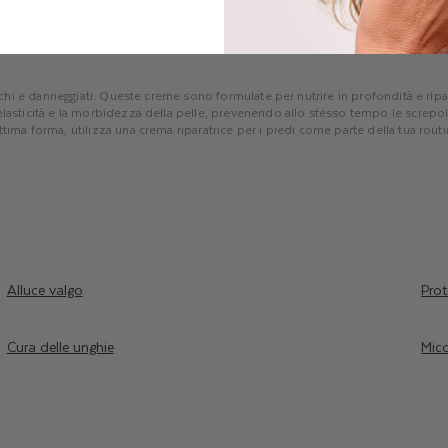
6 min di lettura
 secchi e danneggiati. Queste creme sono formulate per nutrire in profondità e r
'elasticità e la morbidezza della pelle, prevenendo allo stesso tempo le screpol
tima forma, utilizza una crema riparatrice per i piedi come parte della tua routi
Alluce valgo
Prot
Cura delle unghie
Mico