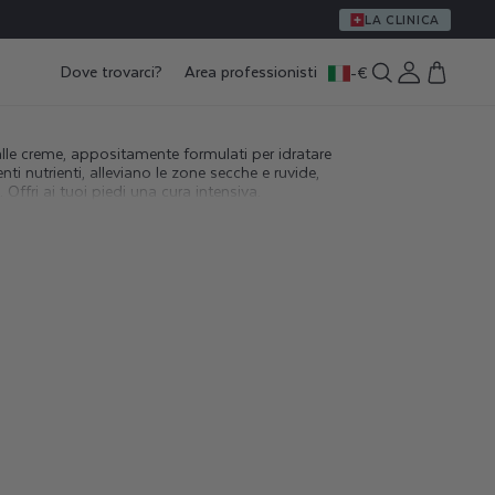
LA CLINICA
Dove trovarci?
Area professionisti
-
€
Accedi
Carrello
va alle creme, appositamente formulati per idratare
enti nutrienti, alleviano le zone secche e ruvide,
ffri ai tuoi piedi una cura intensiva.