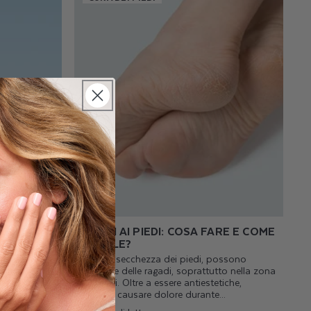
 SINTOMI E
RAGADI AI PIEDI: COSA FARE E COME
CURARLE?
 molto
Oltre alla secchezza dei piedi, possono
tribuire alla
comparire delle ragadi, soprattutto nella zona
li sono le
dei talloni. Oltre a essere antiestetiche,
possono causare dolore durante...