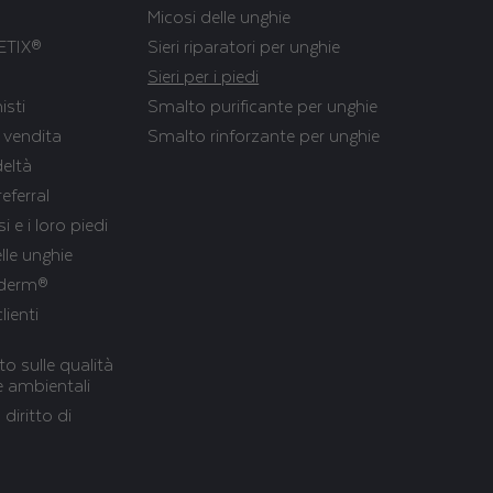
Micosi delle unghie
ETIX®
Sieri riparatori per unghie
Sieri per i piedi
isti
Smalto purificante per unghie
 vendita
Smalto rinforzante per unghie
eltà
eferral
i e i loro piedi
lle unghie
Poderm®
lienti
o sulle qualità
he ambientali
 diritto di