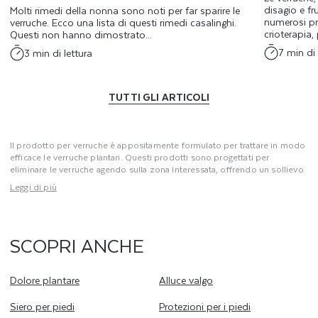
disagio e f
Molti rimedi della nonna sono noti per far sparire le
numerosi pro
verruche. Ecco una lista di questi rimedi casalinghi.
crioterapia,
Questi non hanno dimostrato...
7 min di 
3 min di lettura
TUTTI GLI ARTICOLI
Il prodotto per verruche è appositamente formulato per trattare in modo
efficace le verruche plantari. Questi prodotti sono progettati per
eliminare le verruche agendo sulla zona interessata, offrendo un sollievo
rapido e duraturo. Utilizza il prodotto per verruche seguendo le
Leggi di più
istruzioni per garantire una rimozione completa e prevenire le recidive. I
prodotti contengono ingredienti attivi che attaccano le verruche
minimizzando i danni ai tessuti sani circostanti. Per una cura efficace,
applica il prodotto per verruche regolarmente e abbinalo a una buona
SCOPRI ANCHE
igiene dei piedi.
Dolore plantare
Alluce valgo
Siero per piedi
Protezioni per i piedi