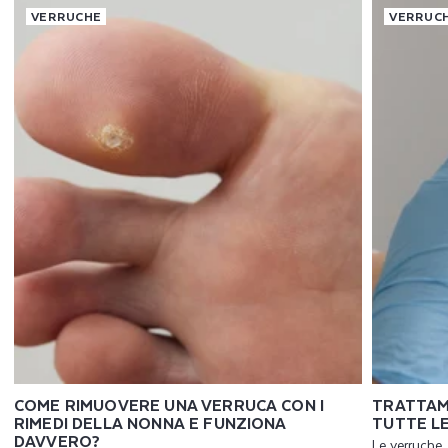
VERRUCHE
VERRUC
COME RIMUOVERE UNA VERRUCA CON I
TRATTAM
RIMEDI DELLA NONNA E FUNZIONA
TUTTE L
DAVVERO?
Le verruche