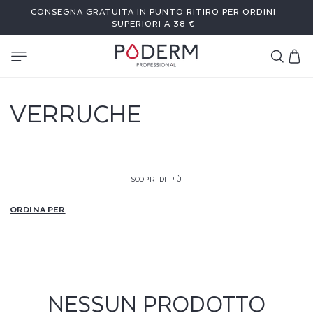
I
CONSEGNA GRATUITA IN PUNTO RITIRO PER ORDINI
RETTAMENTE
 CONTENUTI
SUPERIORI A 38 €
Carrello
VERRUCHE
SCOPRI DI PIÙ
ORDINA PER
NESSUN PRODOTTO