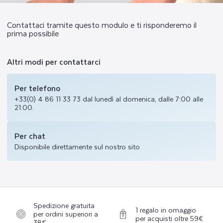
C
Contattaci tramite questo modulo e ti risponderemo il
I
prima possibile
Altri modi per contattarci
Il
team
Per telefono
PODERM
è
+33(0) 4 86 11 33 73 dal lunedì al domenica, dalle 7:00 alle
a
21:00.
vostra
disposizione
dal
Per chat
lunedì
Disponibile direttamente sul nostro sito
al
venerdì
dalle
9:00
alle
18:00
(esclusi
Spedizione gratuita
i
1 regalo in omaggio
per ordini superiori a
giorni
per acquisti oltre 59€
38€