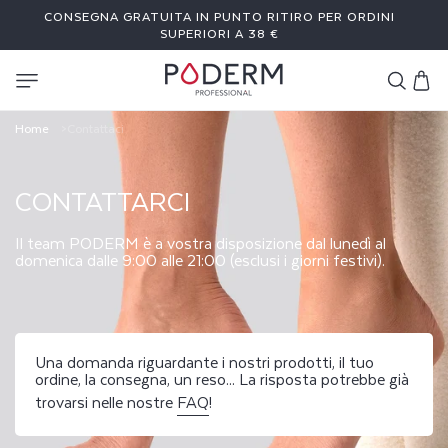
I
CONSEGNA GRATUITA IN PUNTO RITIRO PER ORDINI
RETTAMENTE
 CONTENUTI
SUPERIORI A 38 €
Carrello
Home
Contattaci
C
O
CONTATTARCI
N
Il team PODERM è a vostra disposizione dal lunedì al
domenica dalle 9:00 alle 21:00 (esclusi i giorni festivi).
T
A
T
Una domanda riguardante i nostri prodotti, il tuo
ordine, la consegna, un reso... La risposta potrebbe già
T
trovarsi nelle nostre
FAQ
!
A