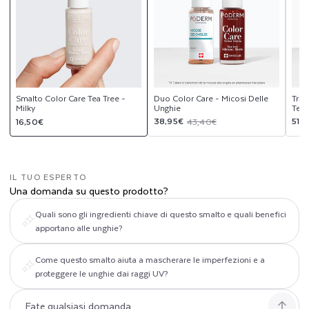
Smalto Color Care Tea Tree -
Duo Color Care - Micosi Delle
Trio
Milky
Unghie
Tea 
Prezzo
Prezzo
Prezzo
Pre
Pre
38,95€
51,
16,50€
43,40€
di
scontato
di
sco
di
listino
listino
list
IL TUO ESPERTO
Una domanda su questo prodotto?
Quali sono gli ingredienti chiave di questo smalto e quali benefici
apportano alle unghie?
Come questo smalto aiuta a mascherare le imperfezioni e a
proteggere le unghie dai raggi UV?