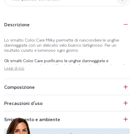
Descrizione
Lo smalto Color Care Milky permette di nascondere le unghie
danneggiate con un delicato velo bianco lattiginoso. Per un
risultato curato e luminoso ogni giorno.
Gli smalti Color Care purificano le unghie danneggiate e
schiariscono le unghie ingiallite. La loro formula a lunga durata è
Leggi di più
arricchita con Tea Tree, noto per le sue proprietà purificanti, oltre
che con Silicio e Biotina, naturalmente presenti nell’unghia. La
gamma Color Care abbellisce, purifica e aiuta a mantenere le
unghie sane.
Composizione
Perfettamente coprenti, gli smalti Color Care proteggono inoltre le
unghie dai raggi UV e mascherano le imperfezioni. La linea
Precauzioni d'uso
manicure Color Care comprende una base coat, 25 tonalità di
smalti purificanti, un top coat e un solvente extra delicato senza
acetone.
Smistamento e ambiente