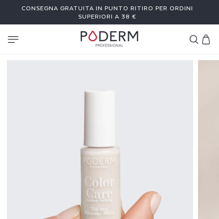
I
CONSEGNA GRATUITA IN PUNTO RITIRO PER ORDINI
RETTAMENTE
 CONTENUTI
SUPERIORI A 38 €
Carrello
S
M
A
L
T
O
C
O