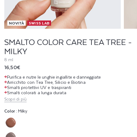
L
O
NOVITÀ
SWISS LAB
R
C
SMALTO COLOR CARE TEA TREE -
MILKY
A
8 ml
R
Prezzo
16,50€
E
di
Purifica e nutre le unghie ingiallite e danneggiate
listino
Arricchito con Tea Tree, Silicio e Biotina
T
Smalti protettivi UV e traspiranti
Smalti colorati a lunga durata
E
Scopri di più
A
Color :
Milky
T
Variante