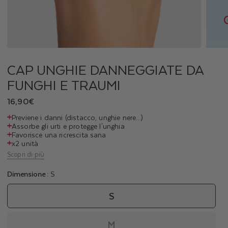
E
D
A
N
CAP UNGHIE DANNEGGIATE DA
FUNGHI E TRAUMI
N
Prezzo
16,90€
E
di
Previene i danni (distacco, unghie nere...)
G
listino
Assorbe gli urti e protegge l'unghia
Favorisce una ricrescita sana
G
x2 unità
Scopri di più
I
Dimensione :
S
A
S
T
M