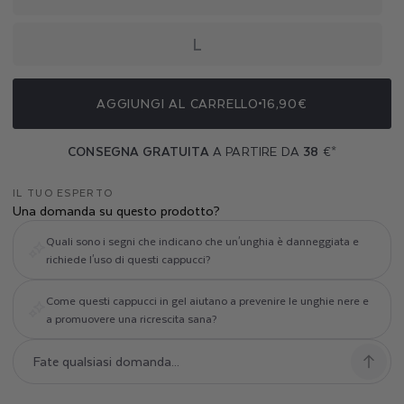
E
D
L
A
F
AGGIUNGI AL CARRELLO
16,90€
U
CONSEGNA GRATUITA
A PARTIRE DA
38
€*
N
IL TUO ESPERTO
G
Una domanda su questo prodotto?
Quali sono i segni che indicano che un'unghia è danneggiata e
H
richiede l'uso di questi cappucci?
I
Come questi cappucci in gel aiutano a prevenire le unghie nere e
E
a promuovere una ricrescita sana?
T
R