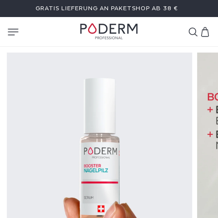
DIREKT
GRATIS LIEFERUNG AN PAKETSHOP AB 38 €
ZUM
INHALT
Warenkor
B
O
O
S
T
E
R
S
E