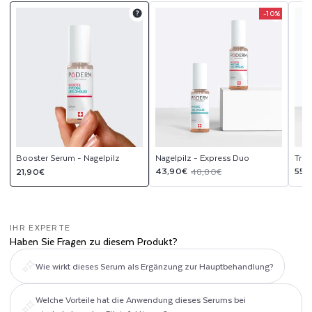
L
-10%
Product
Product
upsell
upsell
Z
modal
modal
Booster Serum - Nagelpilz
Nagelpilz - Express Duo
Trio
Normaler
Verkaufspreis
Normaler
Ver
Nor
43,90€
55,
21,90€
48,80€
Preis
Preis
Pre
IHR EXPERTE
Haben Sie Fragen zu diesem Produkt?
Wie wirkt dieses Serum als Ergänzung zur Hauptbehandlung?
Welche Vorteile hat die Anwendung dieses Serums bei