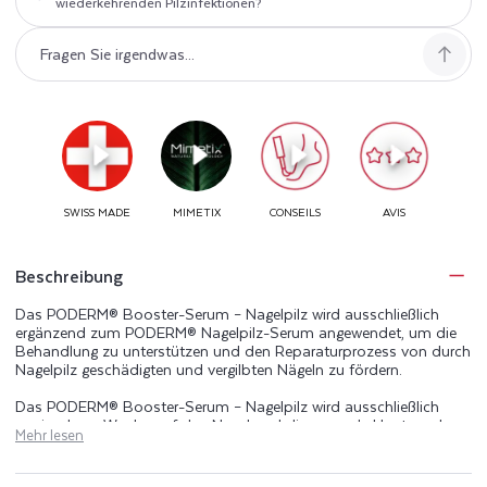
wiederkehrenden Pilzinfektionen?
Beschreibung
Das PODERM® Booster-Serum – Nagelpilz wird ausschließlich
ergänzend zum PODERM® Nagelpilz-Serum angewendet, um die
Behandlung zu unterstützen und den Reparaturprozess von durch
Nagelpilz geschädigten und vergilbten Nägeln zu fördern.
Das PODERM® Booster-Serum – Nagelpilz wird ausschließlich
zweimal pro Woche auf den Nagel und die gesunde Haut rund um
Mehr lesen
den Nagel (Nagelhaut, Nagelbett und Nagelfalze) aufgetragen,
vorzugsweise vor der Anwendung des PODERM® Nagelpilz-
Serums.