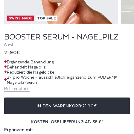
R
SWISS MADE
TOP SALE
U
M
BOOSTER SERUM - NAGELPILZ
-
6 ml
Normaler
21,90€
N
Preis
Ergänzende Behandlung
A
Behandelt Nagelpilz
Reduziert die Nageldicke
2× pro Woche – ausschließlich ergänzend zum PODERM®
G
Nagelpilz-Serum
Mehr erfahren
E
L
IN DEN WARENKORB
21,90€
P
KOSTENLOSE LIEFERUNG
AB
38 €
*
I
Ergänzen mit