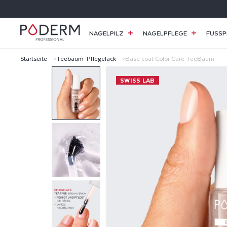
DIREKT
ZUM
INHALT
NAGELPILZ
NAGELPFLEGE
FUSSP
Startseite
Teebaum-Pflegelack
Base coat Color Care TeeBaum
B
SWISS LAB
A
S
E
C
O