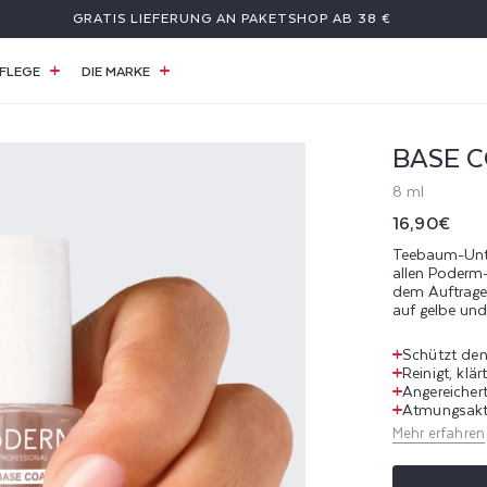
GRATIS LIEFERUNG AN PAKETSHOP AB 38 €
FLEGE
DIE MARKE
BASE 
8 ml
Normaler
16,90€
Preis
Teebaum-Unter
allen Poderm-
dem Auftrage
auf gelbe und
Schützt den
Reinigt, klä
Angereicher
Atmungsakti
Mehr erfahren