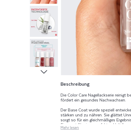
A
T
C
O
L
O
R
Beschreibung
Die Color Care Nagellackserie reinigt b
C
fördert ein gesundes Nachwachsen.
Der Base Coat wurde speziell entwicke
A
stärken und zu nähren. Sie glättet Un
sorgt so für ein gleichmäßiges Ergebni
Sie sorgt für einen perfekten Halt Ihre
Mehr lesen
Auftragen und Entfernen des Lackes, 