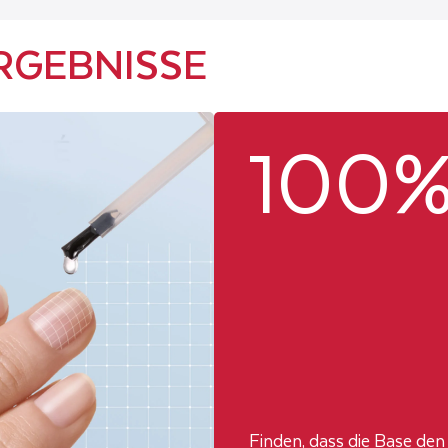
RGEBNISSE
100
Finden, dass die Base den