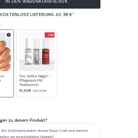
IN DEN WARENKORB
16,90€
KOSTENLOSE LIEFERUNG
AB
38 €
*
t
-15%
Product
Product
upsell
upsell
modal
modal
lor
Trio Gelbe Nägel –
m
Pflegelack Mit
Teebaumöl
Verkaufspreis
Normaler
51,50€
60,30€
Preis
E
agen zu diesem Produkt?
 die Schlüsselzutaten dieser Base Coat und welche
 bieten sie geschädigten Nägeln?