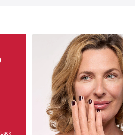
%
 Lack