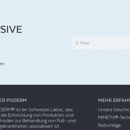
SIVE
E-Mail
ven
ER PODERM
MEHR ERFAH
ERM® ist ein Schweizer Labor, das
Unsere Geschic
 die Entwicklung von Produkten und
MIMETIX®-Tech
hoden zur Behandlung von Fuß- und
Ratschläge
elkrankheiten spezialisiert ist.