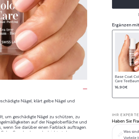
Ergänzen mi
Base Coat Co
Care TeeBau
Normaler
16,90€
Preis
eschädigte Nägel, klärt gelbe Nägel und
IHR EXPERT
lt, um geschädigte Nägel zu schützen, zu
Haben Sie Fr
regelmäßigkeiten auf der Nageloberfläche und
s, wenn Sie darüber einen Farblack auftragen.
Was sind
s Color Care-Lacks und erleichtert das
während die Nägel gesund bleiben.
Vorteile