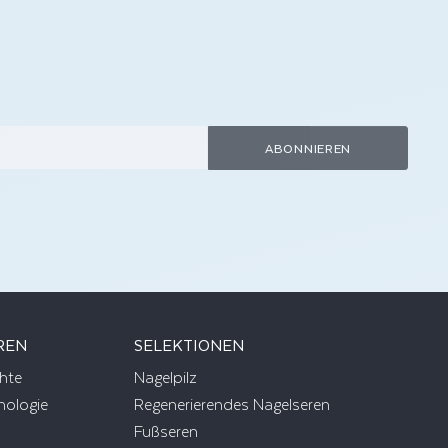
ABONNIEREN
REN
SELEKTIONEN
hte
Nagelpilz
nologie
Regenerierendes Nagelseren
Fußseren