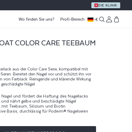
EIN GESCHENK AB EINEM EINKAUFSWERT VON 59 €
DIE KLINIK
Wo finden Sie uns?
Profi-Bereich
-
€
Einloggen
Warenkorb
COAT COLOR CARE TEEBAUM
lack aus der Color Care Serie, kompatibel mit
Seren. Bereitet den Nagel vor und schützt ihn vor
n von Farblack. Reinigende und klärende Wirkung
 geschädigte Nägel.
 Nagel und fördert die Haftung des Nagellacks
rt und nährt gelbe und beschädigte Nägel
t mit Teebaum, Silizium und Biotin
ve Basis, durchlässig für Poderm® Nagelseren