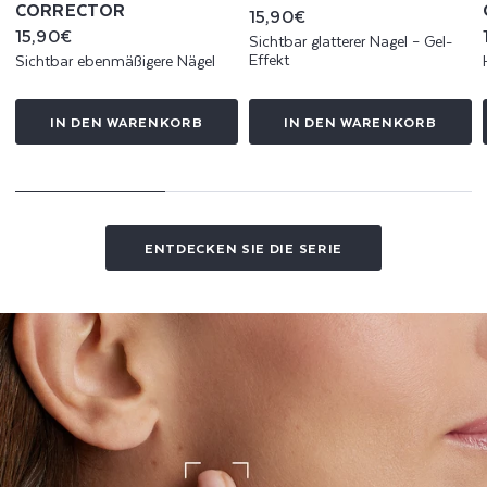
CORRECTOR
Normaler
15,90€
Preis
Normaler
15,90€
Sichtbar glatterer Nagel – Gel-
Preis
Effekt
Sichtbar ebenmäßigere Nägel
IN DEN WARENKORB
IN DEN WARENKORB
ENTDECKEN SIE DIE SERIE