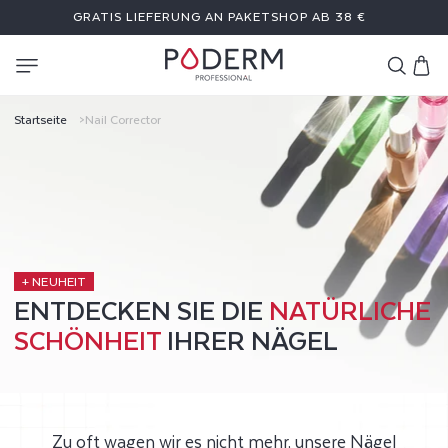
DIREKT
GRATIS LIEFERUNG AN PAKETSHOP AB 38 €
ZUM
INHALT
Warenkor
N
Startseite
Nail Corrector
A
I
L
C
+ NEUHEIT
ENTDECKEN SIE DIE
NATÜRLICHE
O
SCHÖNHEIT
IHRER NÄGEL
R
R
Zu oft wagen wir es nicht mehr, unsere Nägel