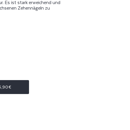
r. Es ist stark erweichend und
achsenen Zehennägeln zu
6,90€