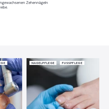
i eingewachsenen Zehennägeln
webe.
GE
NAGELPFLEGE
FUSSPFLEGE