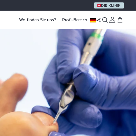
EIN GESCHENK AB EINEM EINKAUFSWERT VON 59 €
DIE KLINIK
Wo finden Sie uns?
Profi-Bereich
-
€
Einloggen
Warenkorb