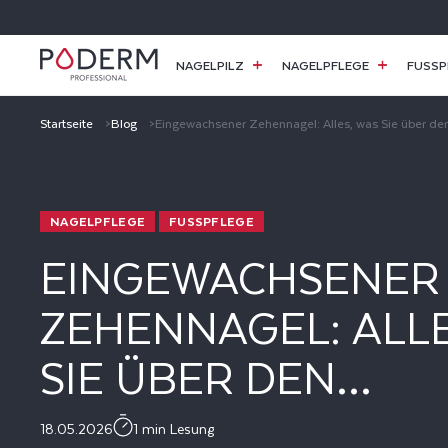
DIREKT
ZUM
INHALT
NAGELPILZ
NAGELPFLEGE
FUSSP
Startseite
Blog
Eingewachsener Zehennagel: Alles, was Sie über den
NAGELPFLEGE
FUSSPFLEGE
EINGEWACHSENER
ZEHENNAGEL: ALLE
SIE ÜBER DEN
CHIRURGISCHEN E
18.05.2026
1 min Lesung