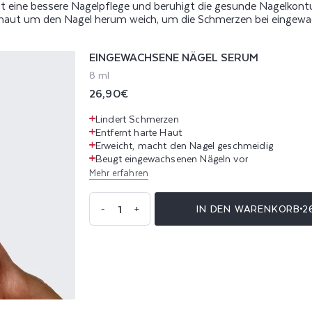
t eine bessere Nagelpflege und beruhigt die gesunde Nagelkontu
haut um den Nagel herum weich, um die Schmerzen bei eingew
EINGEWACHSENE NÄGEL SERUM
8 ml
Normaler
26,90€
Preis
Lindert Schmerzen
Entfernt harte Haut
Erweicht, macht den Nagel geschmeidig
Beugt eingewachsenen Nägeln vor
Mehr erfahren
Anzahl
IN DEN WARENKORB
2
-
+
Verringere
Erhöhe
die
die
Menge
Menge
für
für
Eingewachsene
Eingewachsene
Nägel
Nägel
Serum
Serum