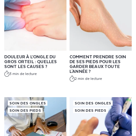
,
A
S
T
U
DOULEUR À L’ONGLE DU
COMMENT PRENDRE SOIN
GROS ORTEIL : QUELLES
DE SES PIEDS POUR LES
C
SONT LES CAUSES ?
GARDER BEAUX TOUTE
L'ANNÉE ?
3 min de lecture
E
2 min de lecture
S
&
SOIN DES ONGLES
SOIN DES ONGLES
SOIN DES PIEDS
SOIN DES PIEDS
S
O