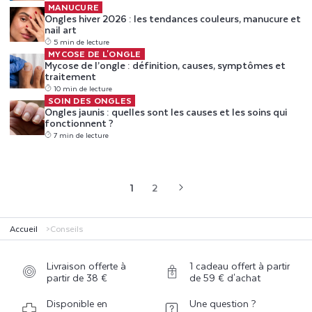
Ongles hiver 2026 : les tendances couleurs, manucure et nail art
MANUCURE
Ongles hiver 2026 : les tendances couleurs, manucure et
nail art
5 min de lecture
Mycose de l’ongle : définition, causes, symptômes et traitement
MYCOSE DE L'ONGLE
Mycose de l’ongle : définition, causes, symptômes et
traitement
10 min de lecture
Ongles jaunis : quelles sont les causes et les soins qui
SOIN DES ONGLES
fonctionnent ?
Ongles jaunis : quelles sont les causes et les soins qui
fonctionnent ?
7 min de lecture
1
2
Accueil
Conseils
Livraison offerte à
1 cadeau offert à partir
partir de 38 €
de 59 € d'achat
Disponible en
Une question ?