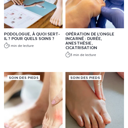
L
U
T
PODOLOGUE, À QUOI SERT-
OPÉRATION DE L’ONGLE
I
IL ? POUR QUELS SOINS ?
INCARNÉ : DURÉE,
ANESTHÉSIE,
1 min de lecture
O
CICATRISATION
3 min de lecture
N
S
SOIN DES PIEDS
SOIN DES PIEDS