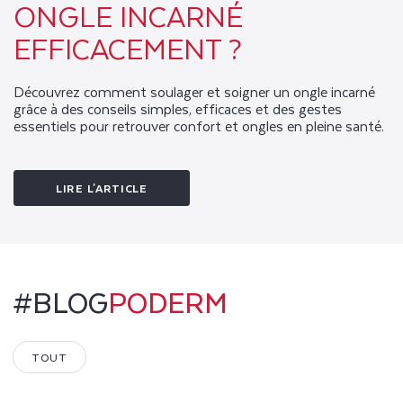
G
ONGLE INCARNÉ
L
EFFICACEMENT ?
E
Découvrez comment soulager et soigner un ongle incarné
S
grâce à des conseils simples, efficaces et des gestes
essentiels pour retrouver confort et ongles en pleine santé.
E
T
LIRE L'ARTICLE
D
E
S
#BLOG
PODERM
P
I
TOUT
E