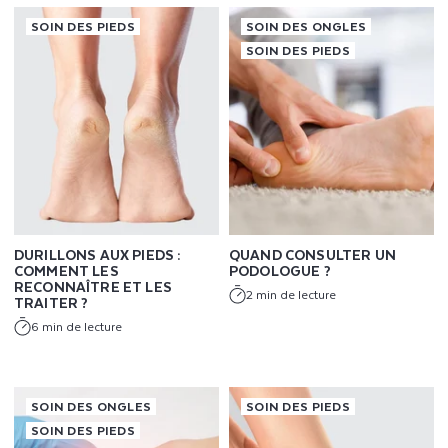
D
SOIN DES PIEDS
SOIN DES ONGLES
SOIN DES PIEDS
S
:
C
O
N
DURILLONS AUX PIEDS :
QUAND CONSULTER UN
S
COMMENT LES
PODOLOGUE ?
RECONNAÎTRE ET LES
2 min de lecture
E
TRAITER ?
6 min de lecture
I
L
SOIN DES ONGLES
SOIN DES PIEDS
S
SOIN DES PIEDS