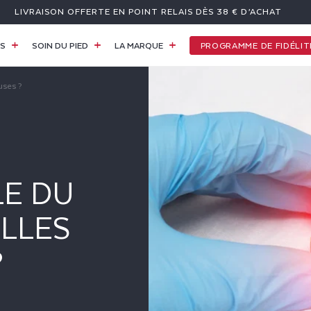
LIVRAISON OFFERTE EN POINT RELAIS DÈS 38 € D’ACHAT
PROGRAMME DE FIDÉLIT
ES
SOIN DU PIED
LA MARQUE
uses ?
LE DU
ELLES
?