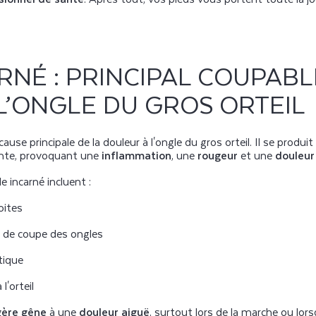
RNÉ : PRINCIPAL COUPABL
L’ONGLE DU GROS ORTEIL
ause principale de la douleur à l'ongle du gros orteil. Il se produit
ante, provoquant une
inflammation
, une
rougeur
et une
douleur
 incarné incluent :
oites
 de coupe des ongles
tique
l'orteil
gère gêne
à une
douleur aiguë
, surtout lors de la marche ou lor