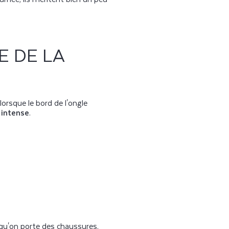
E DE LA
 lorsque le bord de l'ongle
 intense
.
squ'on porte des chaussures.