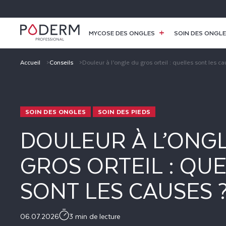
ET
PASSER
AU
CONTENU
MYCOSE DES ONGLES
SOIN DES ONGL
Accueil
Conseils
Douleur à l’ongle du gros orteil : quelles sont les ca
SOIN DES ONGLES
SOIN DES PIEDS
DOULEUR À L’ONG
GROS ORTEIL : QU
SONT LES CAUSES 
06.07.2026
3 min de lecture