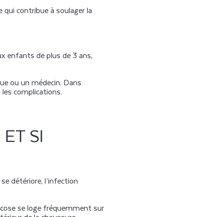
e qui contribue à soulager la
ux enfants de plus de 3 ans,
ogue ou un médecin. Dans
 les complications.
ET SI
 se détériore, l’infection
 mycose se loge fréquemment sur
ntérieur de la chaussure