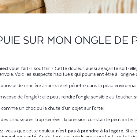
UIE SUR MON ONGLE DE PIE
pied
vous fait-il souffrir ? Cette douleur, aussi agaçante soit-elle,
voie. Voici les suspects habituels qui pourraient être à l'origine 
e pousse de manière anormale et pénètre dans la peau environna
mycose de l'ongle
)
: elle peut rendre l'ongle sensible au toucher, s
comme un choc ou la chute d'un objet sur l'orteil.
s chaussures trop serrées : la pression constante peut irriter l'
elez-vous que cette douleur
n'est pas à prendre à la légère
. Si el
sionnel de santé
. Après tout, vos pieds vous portent toute la jo