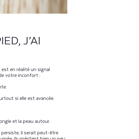
D, J’AI
 est en réalité un signal
de votre inconfort :
nte.
urtout si elle est avancée.
ongle et la peau autour.
le persiste, il serait peut-être
urnée, ils méritent bien un peu