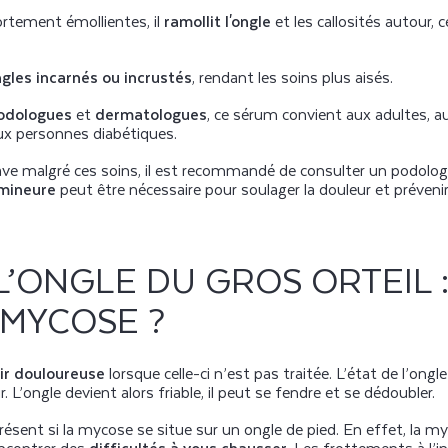
ortement émollientes, il
ramollit l'ongle
et les callosités autour, c
gles incarnés ou incrustés
, rendant les soins plus aisés.
odologues
et
dermatologues
, ce sérum convient aux adultes, a
x personnes diabétiques.
grave malgré ces soins, il est recommandé de consulter un podol
 mineure
peut être nécessaire pour soulager la douleur et prévenir
’ONGLE DU GROS ORTEIL : 
 MYCOSE ?
ir douloureuse
lorsque celle-ci n’est pas traitée. L’état de l’ongle
L’ongle devient alors friable, il peut se fendre et se dédoubler.
résent si la mycose se situe sur un ongle de pied. En effet, la
encontrer des
difficultés à vous chausser
. Les frottements à l’i