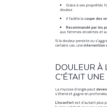
Grâce à ses propriétés f
douleur.
Il facilite la
coupe des on
Recommandé par les p
aux femmes enceintes et au
Si la douleur persiste ou s'ag
certains cas, une
intervention
DOULEUR À L
C’ÉTAIT UNE
La mycose d’ongle peut
deven
s’étend et gagne en profondeur. 
L’inconfort
est d’autant plus p
le gros orteil et vous pouvez r