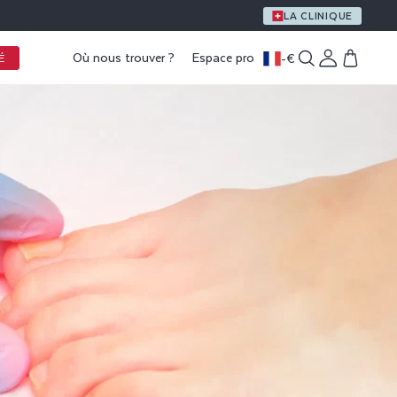
UN CADEAU OFFERT DÈS 59 € D’ACHAT
LA CLINIQUE
Où nous trouver ?
Espace pro
-
€
Connexion
Panier
É