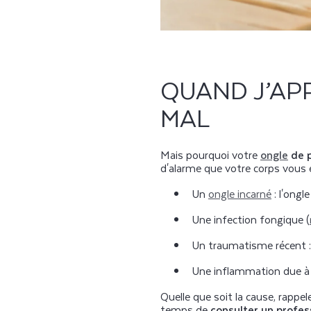
QUAND J’APP
MAL
Mais pourquoi votre
ongle
de 
d'alarme que votre corps vous en
Un
ongle incarné
: l'ongl
Une infection fongique (
Un traumatisme récent : 
Une inflammation due à de
Quelle que soit la cause, rapp
temps de
consulter un profes