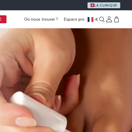
UN CADEAU OFFERT DÈS 59 € D’ACHAT
LA CLINIQUE
Où nous trouver ?
Espace pro
-
€
Connexion
Panier
É