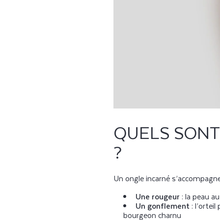
QUELS SONT
?
Un ongle incarné s’accompagne
Une rougeur
: la peau a
Un gonflement
: l’ortei
bourgeon charnu