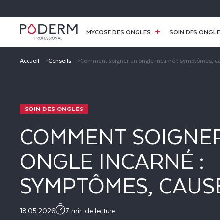
ET
PASSER
AU
CONTENU
MYCOSE DES ONGLES
SOIN DES ONGL
Accueil
Conseils
Comment soigner un ongle incarné : symptômes, ca
SOIN DES ONGLES
COMMENT SOIGNE
ONGLE INCARNÉ :
SYMPTÔMES, CAUS
TRAITEMENT
18.05.2026
7 min de lecture