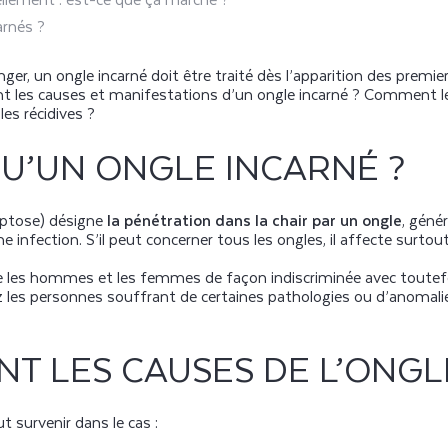
arnés ?
anger, un ongle incarné doit être traité dès l’apparition des pre
nt les causes et manifestations d’un ongle incarné ? Comment l
les récidives ?
QU’UN ONGLE INCARNÉ ?
yptose) désigne
la pénétration dans la chair par un ongle
, géné
ne infection. S’il peut concerner tous les ongles, il affecte surtou
he les hommes et les femmes de façon indiscriminée avec toutef
z les personnes souffrant de certaines pathologies ou d’anomalie
NT LES CAUSES DE L’ONGL
ut survenir dans le cas :