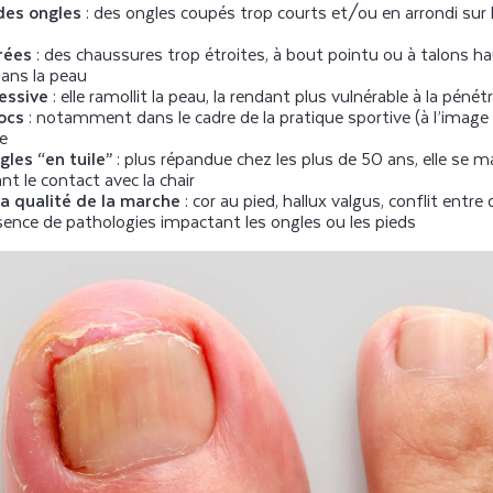
des ongles
: des ongles coupés trop courts et/ou en arrondi sur 
rrées
: des chaussures trop étroites, à bout pointu ou à talons h
ans la peau
essive
: elle ramollit la peau, la rendant plus vulnérable à la pénét
ocs
: notamment dans le cadre de la pratique sportive (à l’image d
ne
gles “en tuile”
: plus répandue chez les plus de 50 ans, elle se m
nt le contact avec la chair
la qualité de la marche
: cor au pied, hallux valgus, conflit entre 
ésence de pathologies impactant les ongles ou les pieds