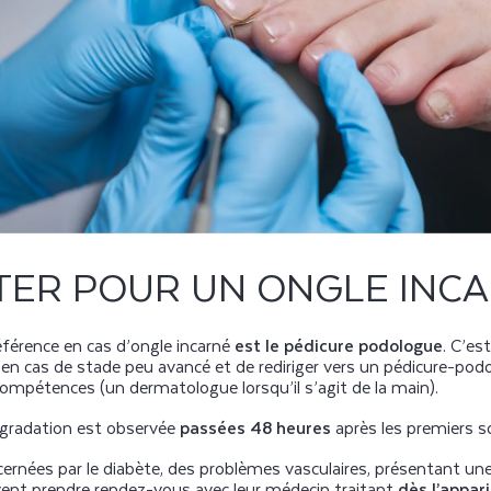
TER POUR UN ONGLE INCA
éférence en cas d’ongle incarné
est le pédicure podologue
. C’es
 en cas de stade peu avancé et de rediriger vers un pédicure-pod
ompétences (un dermatologue lorsqu’il s’agit de la main).
dégradation est observée
passées 48 heures
après les premiers so
ernées par le diabète, des problèmes vasculaires, présentant 
ivent prendre rendez-vous avec leur médecin traitant
dès l’appar