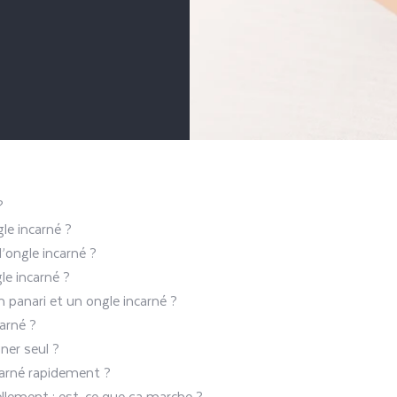
?
le incarné ?
’ongle incarné ?
e incarné ?
un panari et un ongle incarné ?
arné ?
ner seul ?
arné rapidement ?
ellement : est-ce que ça marche ?