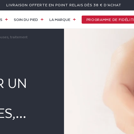
LIVRAISON OFFERTE EN POINT RELAIS DÈS 38 € D’ACHAT
PROGRAMME DE FIDÉLIT
ES
SOIN DU PIED
LA MARQUE
uses, traitement
R UN
ES,