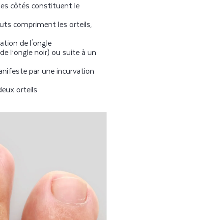
les côtés constituent le
auts compriment les orteils,
ration de l'ongle
e l’ongle noir) ou suite à un
anifeste par une incurvation
deux orteils