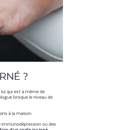
RNÉ ?
t lui qui est à même de
ologue lorsque le niveau de
ins à la maison.
une immunodépression ou des
ition d’un ongle incarné
.