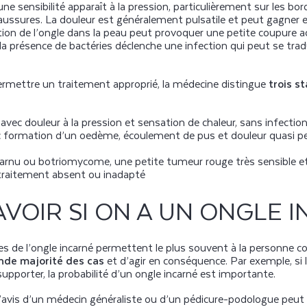
une sensibilité apparaît à la pression, particulièrement sur les bor
aussures. La douleur est généralement pulsatile et peut gagner en
ation de l’ongle dans la peau peut provoquer une petite coupur
 la présence de bactéries déclenche une infection qui peut se tra
 permettre un traitement approprié, la médecine distingue
trois s
avec douleur à la pression et sensation de chaleur, sans infectio
vec formation d’un oedème, écoulement de pus et douleur quasi 
harnu ou botriomycome, une petite tumeur rouge très sensible et
 traitement absent ou inadapté
VOIR SI ON A UN ONGLE I
 de l’ongle incarné permettent le plus souvent à la personne c
ande majorité des cas
et d’agir en conséquence. Par exemple, si 
 à supporter, la probabilité d’un ongle incarné est importante.
l’avis d’un médecin généraliste ou d’un pédicure-podologue peut 