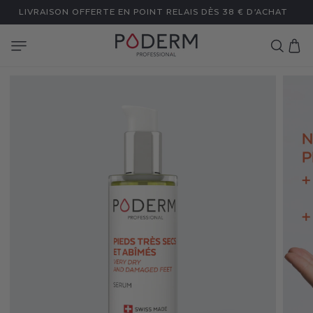
ET
LIVRAISON OFFERTE EN POINT RELAIS DÈS 38 € D’ACHAT
PASSER
AU
CONTENU
Panier
S
É
R
U
M
P
I
E
D