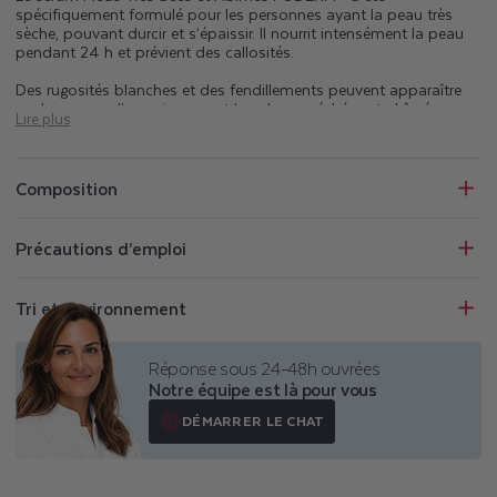
spécifiquement formulé pour les personnes ayant la peau très
sèche, pouvant durcir et s’épaissir. Il nourrit intensément la peau
pendant 24 h et prévient des callosités.
Des rugosités blanches et des fendillements peuvent apparaître
sur les zones d’appui, souvent les plus asséchées et abîmées
Lire plus
comme les talons et l’avant-pied. Le sérum Pieds Très Secs et
Abîmés PODERM® est enrichi en huile de calophylle nourrissante,
en huile essentielle d'écorce d'orange douce bio exfoliante et en
beurre de karité réparateur. Il favorise la régénération de la peau,
Composition
lisse les rugosités et apporte douceur et souplesse pour prévenir
l'apparition de callosités.
Précautions d’emploi
Le sérum Pieds Très Secs et Abîmés fait partie de la gamme
sérums pieds PODERM®, dont la formulation unique repose sur 3
piliers :
Tri et environnement
100 % concentré en actifs naturels de haute qualité
0 % d'eau - prévient des affections cutanées
Réponse sous 24-48h ouvrées
Protège et restaure la barrière cutanée pendant 24 h
Notre équipe est là pour vous
DÉMARRER LE CHAT