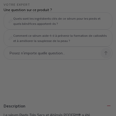
A
VOTRE EXPERT
Une question sur ce produit ?
B
Quels sont les ingrédients clés de ce sérum pour les pieds et
quels bénéfices apportent-ils ?
Î
M
Comment ce sérum aide-t-il à prévenir la formation de callosités
et à améliorer la souplesse de la peau ?
É
S
Description
Le sérum Pieds Très Secs et Abîmés PODERM® a été