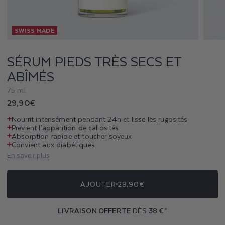
S
SWISS MADE
T
R
SÉRUM PIEDS TRÈS SECS ET
ABÎMÉS
È
75 ml
S
Prix
29,90€
S
habituel
Nourrit intensément pendant 24h et lisse les rugosités
Prévient l'apparition de callosités
E
Absorption rapide et toucher soyeux
Convient aux diabétiques
C
En savoir plus
S
AJOUTER
29,90€
E
LIVRAISON OFFERTE
DÈS
38 €
*
T