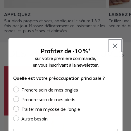
APPLIQUEZ
LAISSEZ
Sur pieds propres et secs, appliquez le sérum 1 à 2
Enfilez une
fois par jour. Massez délicatement en insistant sur les
sérum de bi
zones les plus sèches et abîmées.
DES
RÉSULTATS
PROUVÉS
Profitez de -10 %*
sur votre première commande,
e
n vous inscrivant à la newsletter.
100%
Quelle est votre préoccupation principale ?
Prendre soin de mes ongles
Trouvent leur peau nourrie
pendant au moins 24 h*
Prendre soin de mes pieds
Traiter ma mycose de l’ongle
Autre besoin