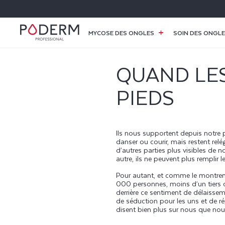
ET
PASSER
AU
CONTENU
MYCOSE DES ONGLES
SOIN DES ONGL
QUAND LES
PIEDS
Ils nous supportent depuis notre p
danser ou courir, mais restent re
d’autres parties plus visibles de 
autre, ils ne peuvent plus remplir l
Pour autant, et comme le montren
000 personnes, moins d’un tiers d
derrière ce sentiment de délaisse
de séduction pour les uns et de ré
disent bien plus sur nous que nou