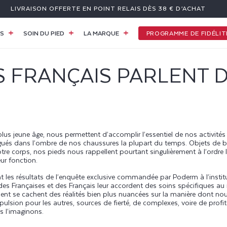
LIVRAISON OFFERTE EN POINT RELAIS DÈS 38 € D’ACHAT
PROGRAMME DE FIDÉLIT
ES
SOIN DU PIED
LA MARQUE
 FRANÇAIS PARLENT 
lus jeune âge, nous permettent d’accomplir l’essentiel de nos activité
légués dans l’ombre de nos chaussures la plupart du temps. Objets de 
notre corps, nos pieds nous rappellent pourtant singulièrement à l’ordre
eur fonction.
t les résultats de l’enquête exclusive commandée par
Poderm
à l’insti
es Françaises et des Français leur accordent des soins spécifiques au
ment se cachent des réalités bien plus nuancées sur la manière dont no
pulsion pour les autres, sources de fierté, de complexes, voire de profit
s l’imaginons.