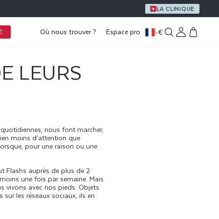
UN CADEAU OFFERT DÈS 59 € D’ACHAT
LA CLINIQUE
Où nous trouver ?
Espace pro
-
€
Connexion
Panier
É
DE LEURS
s quotidiennes, nous font marcher,
bien moins d’attention que
 lorsque, pour une raison ou une
tut Flashs auprès de plus de 2
 moins une fois par semaine. Mais
us vivons avec nos pieds. Objets
s
sur les réseaux sociaux, ils en