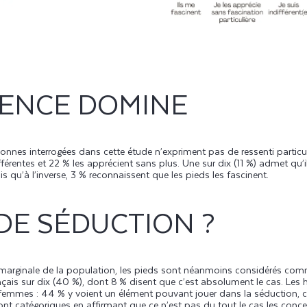
RENCE DOMINE
sonnes interrogées dans cette étude n’expriment pas de ressenti particul
ifférentes et 22 % les apprécient sans plus. Une sur dix (11 %) admet qu’il
is qu’à l’inverse, 3 % reconnaissent que les pieds les fascinent.
DE SÉDUCTION ?
ès marginale de la population, les pieds sont néanmoins considérés co
çais sur dix (40 %), dont 8 % disent que c’est absolument le cas. Les 
 femmes : 44 % y voient un élément pouvant jouer dans la séduction, c
t catégoriques en affirmant que ce n’est pas du tout le cas les conce