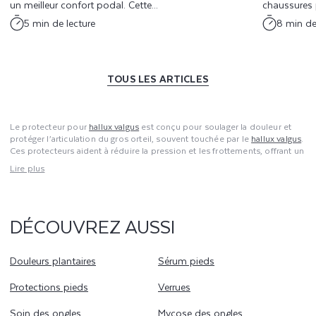
un meilleur confort podal. Cette...
chaussures p
5 min de lecture
8 min de
TOUS LES ARTICLES
Le protecteur pour
hallux valgus
est conçu pour soulager la douleur et
protéger l’articulation du gros orteil, souvent touchée par le
hallux valgus
.
Ces protecteurs aident à réduire la pression et les frottements, offrant un
confort accru. En utilisant un protecteur pour hallux valgus, vous pouvez
Lire plus
éviter les irritations et les douleurs causées par des chaussures mal
ajustées. Ce protecteur est fabriqué avec des matériaux souples qui
amortissent la zone sensible, réduisant ainsi l’inconfort. Pour une gestion
efficace du hallux valgus, intégrez un protecteur pour hallux valgus dans
DÉCOUVREZ AUSSI
votre routine quotidienne. Ce soin est essentiel pour améliorer votre
confort et soulager les symptômes associés à cette condition.
Douleurs plantaires
Sérum pieds
Protections pieds
Verrues
Soin des ongles
Mycose des ongles