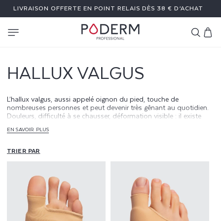
ET
LIVRAISON OFFERTE EN POINT RELAIS DÈS 38 € D’ACHAT
PASSER
AU
CONTENU
Panier
HALLUX VALGUS
L’hallux valgus, aussi appelé oignon du pied, touche de
nombreuses personnes et peut devenir très gênant au quotidien.
Douleurs, difficulté à se chausser, déformation visible : il existe
des solutions pour soulager et limiter son évolution, y compris
EN SAVOIR PLUS
sans chirurgie. Découvrez comment comprendre, prévenir et
apaiser l’hallux valgus avec les soins adaptés.
TRIER PAR