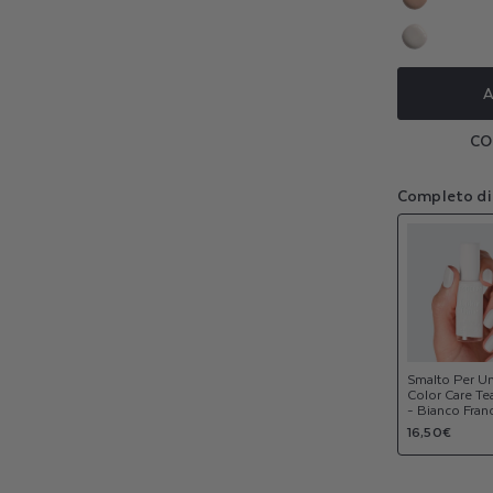
esaurita
non
Variante
o
NEW
disponib
esaurita
non
Variante
o
NEW
disponib
esaurita
non
A
o
disponib
non
CO
disponib
Completo di
Smalto Per U
Color Care Te
- Bianco Fran
Prezzo
16,50€
di
listino