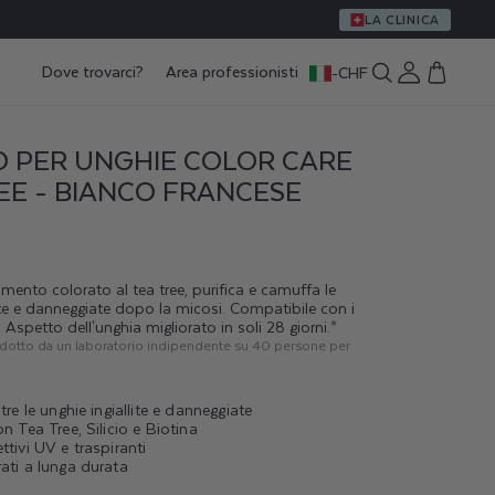
LA CLINICA
Dove trovarci?
Area professionisti
-
CHF
Accedi
Carrello
 PER UNGHIE COLOR CARE
EE - BIANCO FRANCESE
mento colorato al tea tree, purifica e camuffa le
lite e danneggiate dopo la micosi. Compatibile con i
i. Aspetto dell'unghia migliorato in soli 28 giorni.*
ndotto da un laboratorio indipendente su 40 persone per
utre le unghie ingiallite e danneggiate
on Tea Tree, Silicio e Biotina
ttivi UV e traspiranti
ati a lunga durata