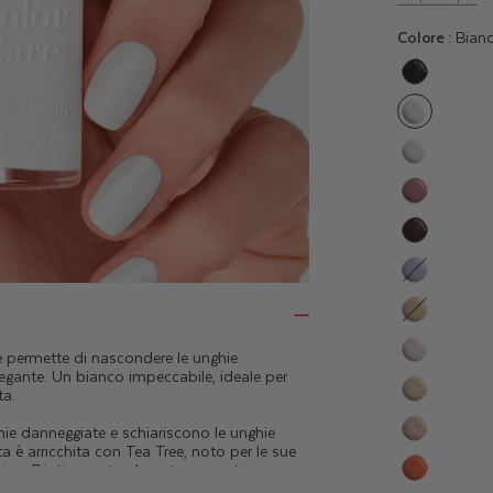
Colore :
Bianc
Variante
esaurita
o
non
Variante
disponib
esaurita
Variante
o
esaurita
non
Variante
o
disponib
esaurita
non
Variante
o
disponib
esaurita
non
Variante
o
disponib
esaurita
 permette di nascondere le unghie
non
Variante
egante. Un bianco impeccabile, ideale per
o
disponib
ta.
esaurita
non
Variante
o
disponib
ghie danneggiate e schiariscono le unghie
esaurita
non
Variante
ta è arricchita con Tea Tree, noto per le sue
o
disponib
icio e Biotina, naturalmente presenti
esaurita
non
lisce, purifica e aiuta a mantenere le unghie
Variante