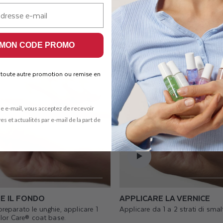
FASE 2
 MON CODE PROMO
 toute autre promotion ou remise en
e e-mail, vous acceptez de recevoir
es et actualités par e-mail de la part de
E IL FONDO
APPLICARE LA VERNICE
reparato le unghie, applicare 1
Applicare da 1 a 2 strati di smal
olor Care® coat base.