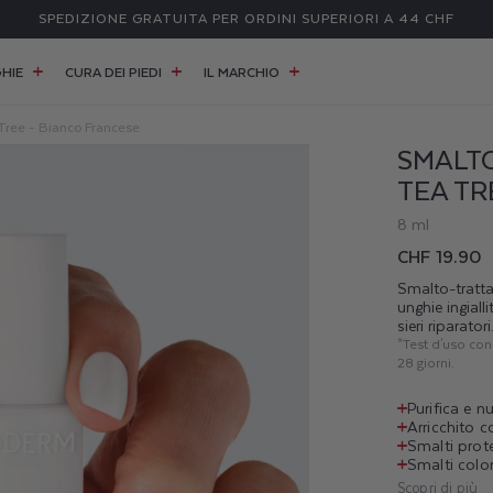
SPEDIZIONE GRATUITA PER ORDINI SUPERIORI A 44 CHF
HIE
CURA DEI PIEDI
IL MARCHIO
Tree - Bianco Francese
SMALTO
TEA TR
8 ml
Prezzo
CHF 19.90
di
Smalto-tratta
unghie ingial
listino
sieri riparator
*Test d'uso co
28 giorni.
Purifica e n
Arricchito c
Smalti prote
Smalti color
Scopri di più