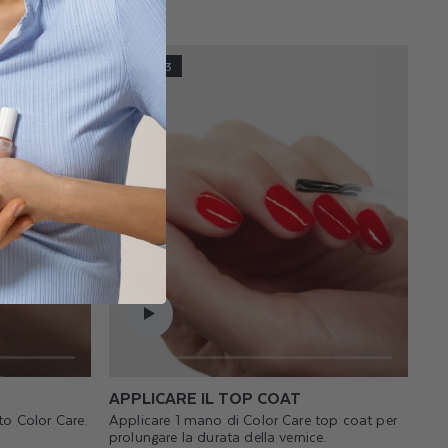
FASE 3
APPLICARE IL TOP COAT
to Color Care.
Applicare 1 mano di Color Care top coat per
prolungare la durata della vernice.