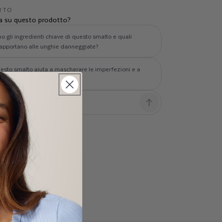
ERTO
 su questo prodotto?
o gli ingredienti chiave di questo smalto e quali
 apportano alle unghie danneggiate?
sto smalto aiuta a mascherare le imperfezioni e a
re le unghie dai raggi UV?