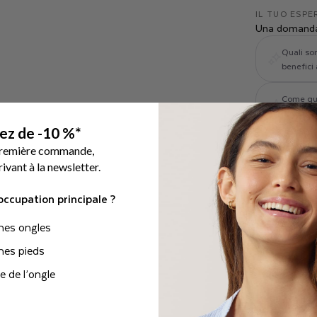
IL TUO ESP
Una domanda
Quali son
benefici
Come que
protegge
tez de -10 %*
première commande,
rivant à la newsletter.
occupation principale ?
mes ongles
mes pieds
 de l’ongle