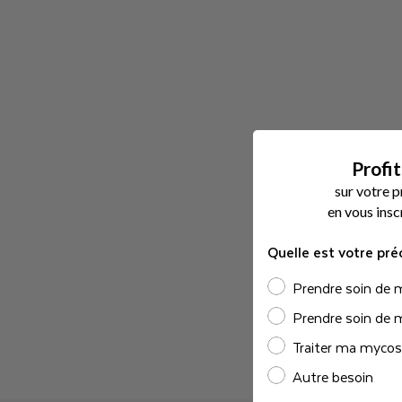
I
A
N
C
Profi
O
sur votre 
e
n vous insc
F
Quelle est votre pré
R
Prendre soin de 
A
Prendre soin de 
Traiter ma mycose
N
Autre besoin