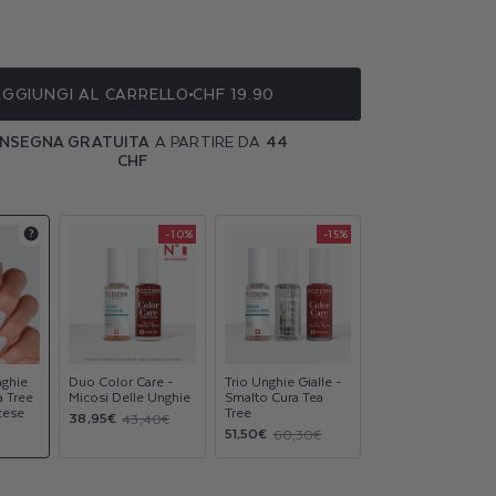
ile
ile
GGIUNGI AL CARRELLO
CHF 19.90
ile
NSEGNA GRATUITA
A PARTIRE DA
44
ile
CHF
-10%
-15%
Product
Product
Product
upsell
upsell
upsell
modal
modal
modal
nghie
Duo Color Care -
Trio Unghie Gialle -
a Tree
Micosi Delle Unghie
Smalto Cura Tea
cese
Tree
Prezzo
Prezzo
38,95€
43,40€
Prezzo
Prezzo
51,50€
60,30€
scontato
di
scontato
di
listino
listino