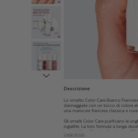
P
E
R
U
N
G
H
Descrizione
Lo smalto Color Care Bianco Francese
I
danneggiate con un tocco di colore el
una manicure francese classica e cura
E
Gli smalti Color Care purificano le un
ingiallite. La loro formula a lunga dura
proprietà purificanti, oltre che con Sil
Leggi di più
nell’unghia. La gamma Color Care abbel