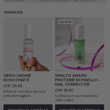
ORDINA PER
NOVITÀ
SIERO UNGHIE
SMALTO AMARO
ROSICCHIATE
PROTEINE DI PISELLO -
NAIL CORRECTOR
Prezzo
CHF 29.95
di
Prezzo
CHF 18.90
Attiva la crescita e ripara la
listino
di
pelle danneggiata
Contrasta il rosicchiamento
listino
delle unghie
AGGIUNGI AL CARRELLO
AGGIUNGI AL CARRELLO