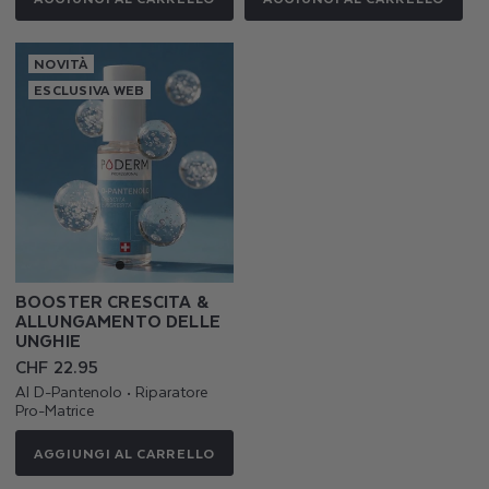
NOVITÀ
ESCLUSIVA WEB
BOOSTER CRESCITA &
ALLUNGAMENTO DELLE
UNGHIE
Prezzo
CHF 22.95
di
Al D-Pantenolo • Riparatore
listino
Pro-Matrice
AGGIUNGI AL CARRELLO