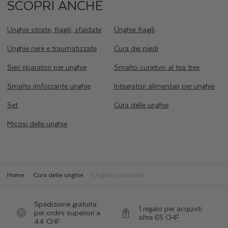
SCOPRI ANCHE
rigenerazione. Il silicio aiuta a migliorare la resistenza delle unghie,
riducendo i rischi di rottura e sfaldamento, sostenendo al contempo la
crescita naturale.
Unghie striate, fragili, sfaldate
Unghie fragili
Se sono presenti infezioni o irritazioni, scegliete prodotti per unghie
mangiucchiate arricchiti con Tea Tree. Questo ingrediente ha proprietà
Unghie nere e traumatizzate
Cura dei piedi
antifungine e antibatteriche, aiutando a trattare e prevenire le infezioni
mentre lenisce le irritazioni.
Sieri riparatori per unghie
Smalto curativo al tea tree
Oltre a questi trattamenti per unghie mangiucchiate, assicuratevi di
Smalto rinforzante unghie
Integratori alimentari per unghie
mantenere un'alimentazione equilibrata, ricca di nutrienti che sostengono
la crescita e la salute delle unghie. Integrando questi prodotti per unghie
mangiucchiate nella vostra routine quotidiana, favorirete una guarigione
Set
Cura delle unghie
rapida e un miglioramento duraturo dell'aspetto e della solidità delle
vostre unghie.
Micosi delle unghie
Home
Cura delle unghie
Unghie rosicchiate
Spedizione gratuita
1 regalo per acquisti
per ordini superiori a
oltre 65 CHF
44 CHF