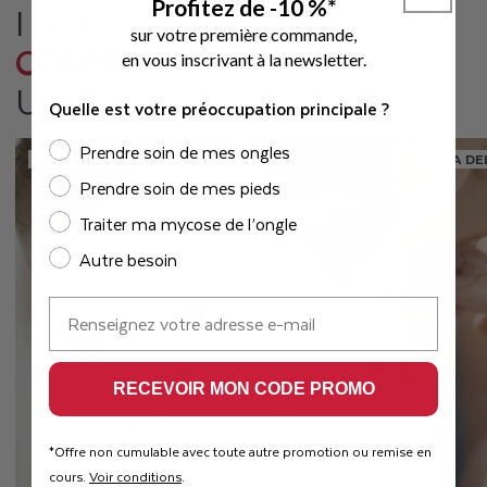
Profitez de -10 %*
I NOSTRI MIGLIORI
sur votre première commande,
CONSIGLI
PER DELLE
e
n vous inscrivant à la newsletter.
UNGHIE SANE
Quelle est votre préoccupation principale ?
Prendre soin de mes ongles
CURA DELLE UNGHIE
CURA DE
Prendre soin de mes pieds
Traiter ma mycose de l’ongle
Autre besoin
E-mail
RECEVOIR MON CODE PROMO
Offre non cumulable avec toute autre promotion ou remise en
*
cours.​
Voir conditions
.