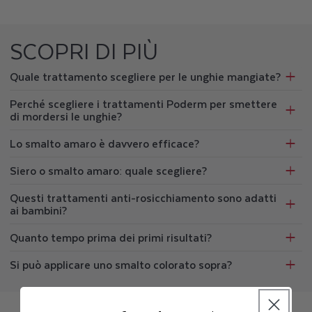
SCOPRI DI PIÙ
Quale trattamento scegliere per le unghie mangiate?
Perché scegliere i trattamenti Poderm per smettere
di mordersi le unghie?
Lo smalto amaro è davvero efficace?
Siero o smalto amaro: quale scegliere?
Questi trattamenti anti-rosicchiamento sono adatti
ai bambini?
Quanto tempo prima dei primi risultati?
Si può applicare uno smalto colorato sopra?