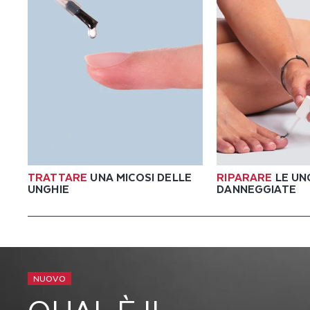
A
D
E
L
L
E
TRATTARE
UNA MICOSI DELLE
RIPARARE
LE UN
UNGHIE
DANNEGGIATE
U
N
G
NUOVO