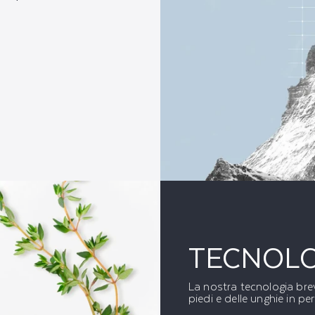
TECNOLO
La nostra tecnologia breve
piedi e delle unghie in per