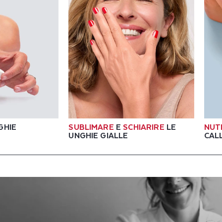
GHIE
SUBLIMARE
E
SCHIARIRE
LE
NUT
UNGHIE GIALLE
CALL