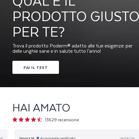
QUAL È IL
H
PRODOTTO GIUST
I
PER TE?
E
–
Trova il prodotto Poderm® adatto alle tue esigenze: per
delle unghie sane e in salute tutto l'anno!
S
FAI IL TEST
W
I
HAI AMATO
S
13629 recensione
S
Horsz N.
26
08/06/26