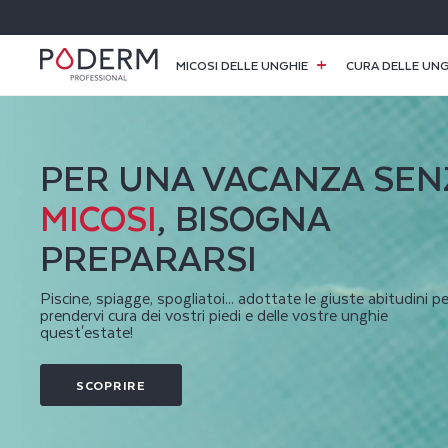
I
RETTAMENTE
 CONTENUTI
P
MICOSI DELLE UNGHIE
CURA DELLE UNG
O
D
PER UNA VACANZA SEN
E
MICOSI
, BISOGNA
R
PREPARARSI
M
Piscine, spiagge, spogliatoi... adottate le giuste abitudini pe
prendervi cura dei vostri piedi e delle vostre unghie
quest'estate!
®
|
SCOPRIRE