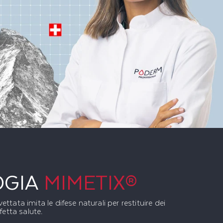
GIA
MIMETIX®
ttata imita le difese naturali per restituire dei
fetta salute.