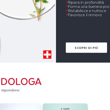
Ripara in profondità
Forma una barriera pro
Ristabilisce e nutrisce
Favorisce il rinnovo
SCOPRI DI PIÙ
ODOLOGA
gi rispondono