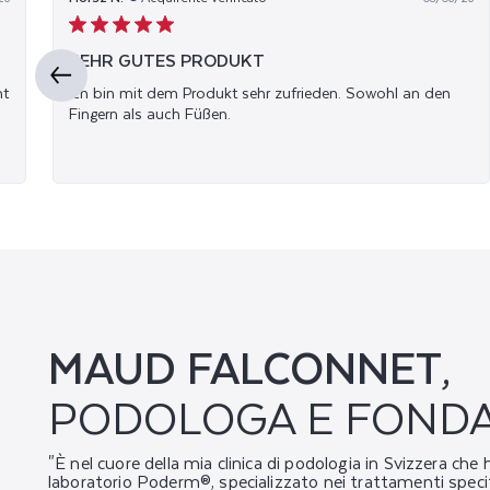
M
A
SEHR GUTES PRODUKT
nt
Ich bin mit dem Produkt sehr zufrieden. Sowohl an den
D
Fingern als auch Füßen.
E
MAUD FALCONNET
,
PODOLOGA E FONDA
"È nel cuore della mia clinica di podologia in Svizzera che 
laboratorio Poderm®, specializzato nei trattamenti specifi