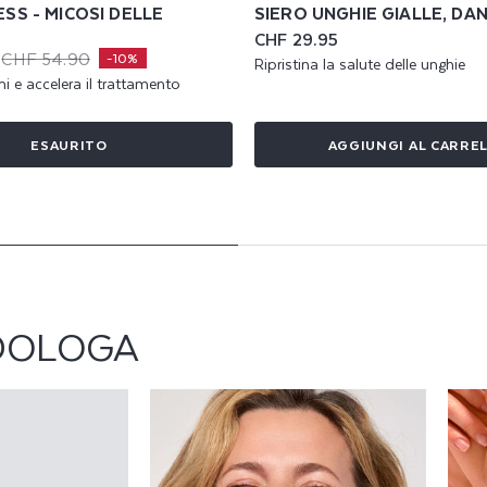
SS - MICOSI DELLE
SIERO UNGHIE GIALLE, DA
Prezzo
CHF 29.95
di
CHF 54.90
-10%
Ripristina la salute delle unghie
listino
hi e accelera il trattamento
ESAURITO
AGGIUNGI AL CARRE
ODOLOGA