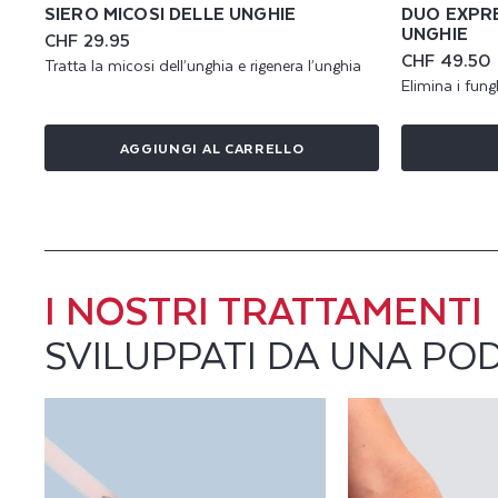
1
SIERO MICOSI DELLE UNGHIE
DUO EXPRE
UNGHIE
Prezzo
CHF 29.95
P
di
CHF 49.50
Prezzo
Prezzo
Tratta la micosi dell’unghia e rigenera l’unghia
listino
scontato
di
Elimina i fung
listino
E
AGGIUNGI AL CARRELLO
R
L
A
I NOSTRI TRATTAMENTI
C
SVILUPPATI DA UNA P
U
R