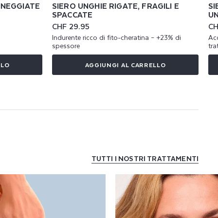
NNEGGIATE
SIERO UNGHIE RIGATE, FRAGILI E
SI
SPACCATE
UN
Prezzo
CHF 29.95
Pr
CH
di
di
Indurente ricco di fito-cheratina – +23% di
Acc
listino
lis
spessore
tr
LLO
AGGIUNGI AL CARRELLO
TUTTI I NOSTRI TRATTAMENTI