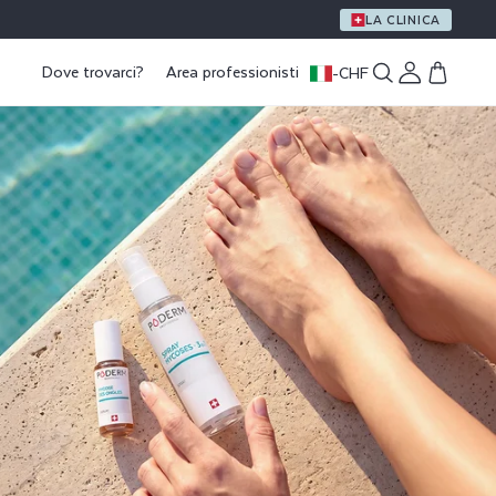
LA CLINICA
Dove trovarci?
Area professionisti
-
CHF
Accedi
Carrello