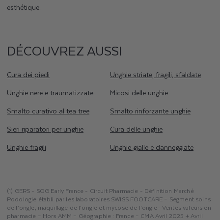
esthétique.
DÉCOUVREZ AUSSI
Cura dei piedi
Unghie striate, fragili, sfaldate
Unghie nere e traumatizzate
Micosi delle unghie
Smalto curativo al tea tree
Smalto rinforzante unghie
Sieri riparatori per unghie
Cura delle unghie
Unghie fragili
Unghie gialle e danneggiate
(1) GERS - SOG Early France - Circuit Pharmacie - Définition Marché
Podologie établi par les laboratoires SWISS FOOTCARE – Segment soins
de l’ongle, maquillage de l’ongle et mycose de l’ongle- Ventes valeurs en
pharmacie – Hors AMM – Géographie : France – CMA Avril 2025 + Avril