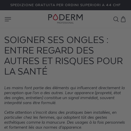
I
SPEDIZIONE GRATUITA PER ORDINI SUPERIORI A 44 CHF
RETTAMENTE
 CONTENUTI
Carrello
SOIGNER SES ONGLES :
ENTRE REGARD DES
AUTRES ET RISQUES POUR
LA SANTÉ
Les mains font partie des éléments qui influencent directement la
perception que l’on a des autres. Leur apparence (propreté, état
des ongles, entretien) constitue un signal immédiat, souvent
interprété sans être formulé.
Cette attention s’inscrit dans des pratiques bien installées, en
particulier chez les femmes, qui adoptent tôt des gestes
esthétiques comme la manucure. Des usages à la fois personnels
et fortement liés aux normes d’apparence.