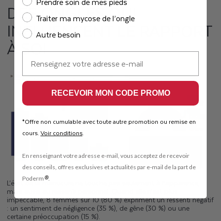
Prendre soin de mes pieds
DES ONGLES QUI
Traiter ma mycose de l’ongle
INFLUENCENT LE RAPPORT
Autre besoin
À SOI
E-mail
RECEVOIR MON CODE PROMO
Offre non cumulable avec toute autre promotion ou remise en
*
cours.​
Voir conditions
.
En renseignant votre adresse e-mail, vous acceptez de recevoir
des conseils, offres exclusives et actualités par e-mail de la part de
®
Poderm
.
L’état de la manucure ne touche pas seulement à l’apparence,
mais aussi au ressenti personnel. Quand elle n’est plus
impeccable, 8 femmes sur 10 (80 %) expriment un ressenti négatif
: un sentiment de négligence (35 %), de gêne (30 %) ou une
certaine préoccupation (15 %).