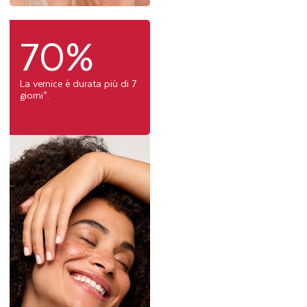
70%
La vernice è durata più di 7
giorni*.