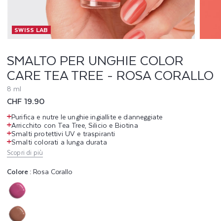
U
SWISS LAB
N
G
SMALTO PER UNGHIE COLOR
CARE TEA TREE - ROSA CORALLO
H
8 ml
I
Prezzo
CHF 19.90
E
di
Purifica e nutre le unghie ingiallite e danneggiate
listino
Arricchito con Tea Tree, Silicio e Biotina
C
Smalti protettivi UV e traspiranti
Smalti colorati a lunga durata
O
Scopri di più
L
Colore :
Rosa Corallo
O
Variante
R
esaurita