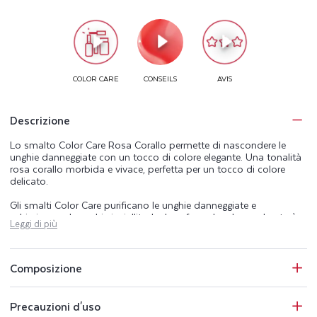
Descrizione
Lo smalto Color Care Rosa Corallo permette di nascondere le
unghie danneggiate con un tocco di colore elegante. Una tonalità
rosa corallo morbida e vivace, perfetta per un tocco di colore
delicato.
Gli smalti Color Care purificano le unghie danneggiate e
schiariscono le unghie ingiallite. La loro formula a lunga durata è
Leggi di più
arricchita con Tea Tree, noto per le sue proprietà purificanti, oltre
che con Silicio e Biotina, naturalmente presenti nell’unghia. La
gamma Color Care abbellisce, purifica e aiuta a mantenere le
unghie sane.
Composizione
Perfettamente coprenti, gli smalti Color Care proteggono inoltre le
unghie dai raggi UV e mascherano le imperfezioni. La linea
Precauzioni d'uso
manicure Color Care comprende una base coat, 25 tonalità di