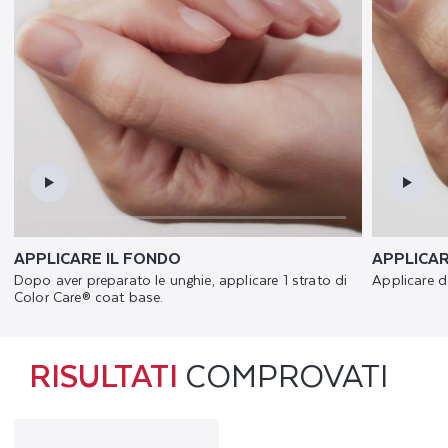
Offre non cumulable avec toute autre promotion ou remise en
*
cours.​
Voir conditions
.
En renseignant votre adresse e-mail, vous acceptez de recevoir
des conseils, offres exclusives et actualités par e-mail de la part
®
de Poderm
.
APPLICARE IL FONDO
APPLICAR
Dopo aver preparato le unghie, applicare 1 strato di
Applicare da
Color Care® coat base.
RISULTATI
COMPROVATI