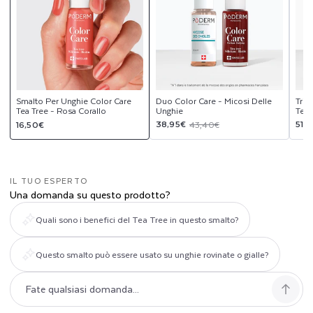
Smalto Per Unghie Color Care
Duo Color Care - Micosi Delle
Trio
Tea Tree - Rosa Corallo
Unghie
Tea 
Prezzo
Prezzo
Prezzo
Pre
Pre
38,95€
51,
16,50€
43,40€
di
scontato
di
sco
di
listino
listino
list
IL TUO ESPERTO
Una domanda su questo prodotto?
Quali sono i benefici del Tea Tree in questo smalto?
Questo smalto può essere usato su unghie rovinate o gialle?