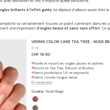
t avec discrétion et chic n’importe quelle silhouette.
Rouge
Rouge
Noir
Noir
ngles brillants à l’effet gelée
, se déplace d’ailleurs aussi chez 
implicité va certainement trouver un point culminant dans les so
onnant une impression
d’ongles beaux et sains sans effort
. Ce q
VERNIS COLOR CARE TEA TREE - NUDE BE
8 ml
Prix
CHF 19.90
habituel
Purifie et nourrit les ongles jaunes et abîmés
Enrichi en Tea Tree, Silicium et Biotine
Vernis protecteurs UV et respirants
Vernis colorés longue tenue
En savoir plus
Couleur :
Nude Beige
Variante