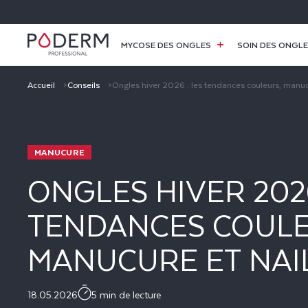
ET
PASSER
AU
CONTENU
MYCOSE DES ONGLES
SOIN DES ONGL
Accueil
Conseils
Ongles hiver 2026 : les tendances couleurs, manucu
MANUCURE
ONGLES HIVER 2026
TENDANCES COULE
MANUCURE ET NAI
18.05.2026
5 min de lecture