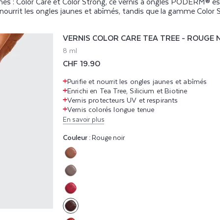
s : Color Care et Color Strong, ce vernis à ongles PODERM® est
nourrit les ongles jaunes et abîmés, tandis que la gamme Color S
VERNIS COLOR CARE TEA TREE - ROUGE 
8 ml
Prix
CHF 19.90
habituel
Purifie et nourrit les ongles jaunes et abîmés
Enrichi en Tea Tree, Silicium et Biotine
Vernis protecteurs UV et respirants
Vernis colorés longue tenue
En savoir plus
Couleur :
Rouge noir
Variante
épuisée
Variante
ou
épuisée
indisponible
Variante
ou
épuisée
indisponible