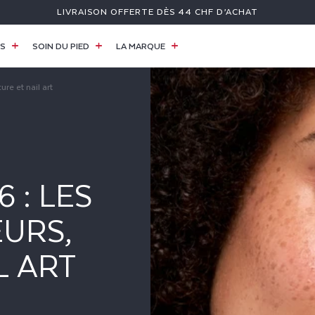
LIVRAISON OFFERTE DÈS 44 CHF D’ACHAT
ES
SOIN DU PIED
LA MARQUE
re et nail art
 : LES
URS,
L ART