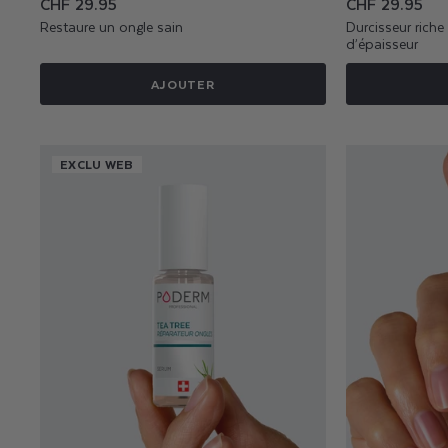
Prix
CHF 29.95
Prix
CHF 29.95
habituel
habituel
Restaure un ongle sain
Durcisseur rich
d’épaisseur
AJOUTER
EXCLU WEB