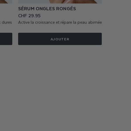
SÉRUM ONGLES RONGÉS
Prix
CHF 29.95
habituel
x dures
Active la croissance et répare la peau abimée
AJOUTER