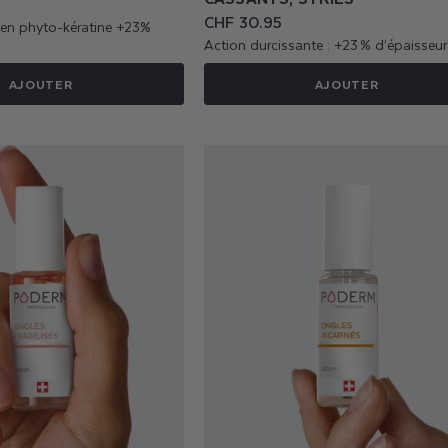
Prix
CHF 30.95
e en phyto-kératine +23%
habituel
Action durcissante : +23 % d’épaisseur
AJOUTER
AJOUTER