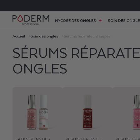
ET
PASSER
AU
CONTENU
MYCOSE DES ONGLES
SOIN DES ONGL
Accueil
Soin des ongles
Sérums réparateurs ongles
SÉRUMS RÉPARAT
ONGLES
PACKS SOINS DES
VERNIS TEA TREE -
VERNIS DUR