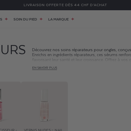
LIVRAISON OFFERTE DÈS 44 CHF D’ACHAT
ES
SOIN DU PIED
LA MARQUE
EURS
Découvrez nos soins réparateurs
pour ongles, conçus p
Enrichis en ingrédients réparateurs, ces sérums renforc
favorisant leur santé et leur croissance. Offrez à vos o
EN SAVOIR PLUS
CISSEUR -
VERNIS NUDES – NAIL