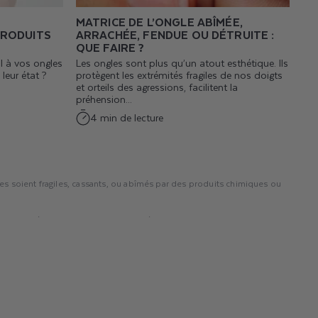
MATRICE DE L’ONGLE ABÎMÉE,
PRODUITS
ARRACHÉE, FENDUE OU DÉTRUITE :
QUE FAIRE ?
l à vos ongles
Les ongles sont plus qu’un atout esthétique. Ils
leur état ?
protègent les extrémités fragiles de nos doigts
et orteils des agressions, facilitent la
préhension...
4 min de lecture
es soient fragiles, cassants, ou abîmés par des produits chimiques ou
rs. Ces sérums contiennent des ingrédients actifs qui nourrissent et
de vos ongles. Pour des résultats durables, il est essentiel d'utiliser