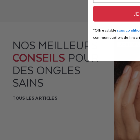
JE
*Offre valable
sous conditio
communiqué lors de l'inscri
NOS MEILLEURS
SOIN DES
CONSEILS
POUR
DES ONGLES
SAINS
TOUS LES ARTICLES