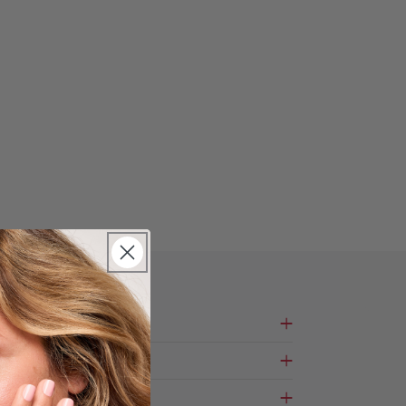
bîmés ?
ment ?