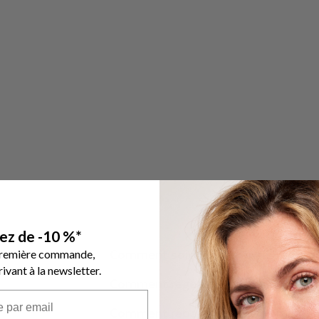
tez de -10 %*
Comment soigner des ongles très a
première commande,
rivant à la newsletter.
Comment régénérer ses ongles ?
Comment réparer les ongles rapide