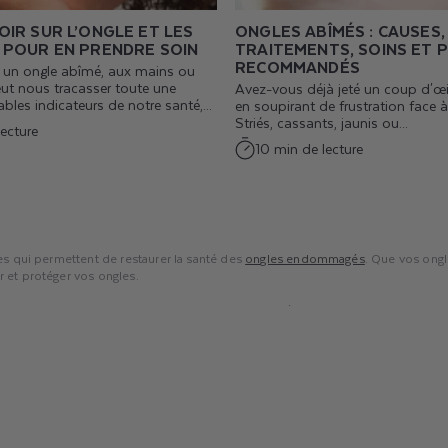
IR SUR L’ONGLE ET LES
ONGLES ABÎMÉS : CAUSES,
 POUR EN PRENDRE SOIN
TRAITEMENTS, SOINS ET 
RECOMMANDÉS
 : un ongle abîmé, aux mains ou
ut nous tracasser toute une
Avez-vous déjà jeté un coup d'œi
ables indicateurs de notre santé,...
en soupirant de frustration face à 
Striés, cassants, jaunis ou...
ecture
10 min de lecture
es qui permettent de restaurer la santé des
ongles endommagés
. Que vos ongl
 et protéger vos ongles.
urer la structure de vos ongles, les rendant plus résistants aux dommages futu
es
.
ns, vous encouragez une guérison rapide et une amélioration visible de la santé 