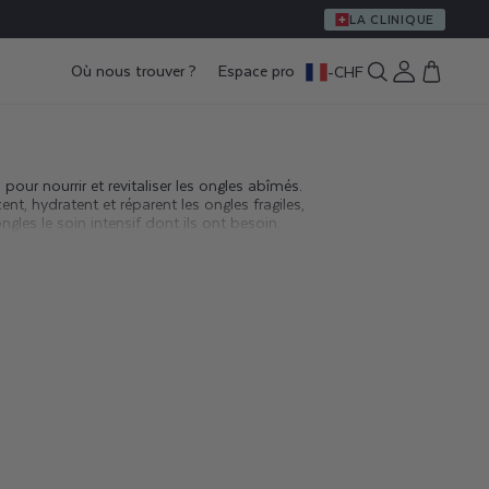
LA CLINIQUE
Où nous trouver ?
Espace pro
-
CHF
Connexion
Panier
our nourrir et revitaliser les ongles abîmés.
ent, hydratent et réparent les ongles fragiles,
ngles le soin intensif dont ils ont besoin.