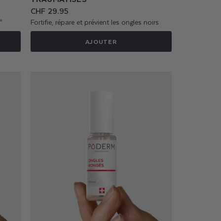
Prix
CHF 29.95
habituel
*
Fortifie, répare et prévient les ongles noirs
AJOUTER