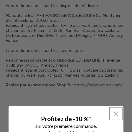
Informations
concernant les dispositifs médicaux :
Mandataire EU : AF PHARMA SERVICE EUROPE SL, Muntaner
281, Barcelona, 08021, Spain
Fabricant légal et distributeur CH : Swiss Footcare Laboratories,
chemin du Pré-Fleuri, 1-3, 1228, Plan-les -Ouates, Switzerland
Distributeur UE : Dist.BHE, 11 avenue d’Albigny, 74000, Annecy,
France
Informations concernant les cosmétiques :
Personne responsable et distributeur EU : Dist.BHE, 11 avenue
d’Albigny, 74000, Annecy, France
Fabricant légal et distributeur CH : Swiss Footcare Laboratories,
chemin du Pré-Fleuri, 1-3, 1228, Plan-les -Ouates, Switzerland
Réalisé par Axome agence Shopify :
https://www.axome.com/
Livraison offerte à
1 cadeau offert à partir
Profitez de -10 %*
partir de 44 CHF
de 65 CHF d'achat
sur votre première commande,