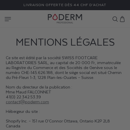
ET
LIVRAISON OFFERTE DÈS 44 CHF D’ACHAT
PASSER
AU
CONTENU
Panier
MENTIONS LÉGALES
Ce site est édité par la société SWISS FOOTCARE
LABORATORIES SARL, au capital de 20 000 Fr., immatriculée
au Registre du Commerce et des Sociétés de Genève sous le
numéro CHE-145.626.188, dont le siège social est situé Chemin
du Pré-Fleuri 1-3, 1228 Plan-les-Ouates – Suisse.
Nom du directeur de la publication :
Mme Maud FALCONNET
41(0) 22.342.53.39
contact@poderm.com
Hébergeur du site :
Shopify Inc. – 151 rue O’Connor Ottawa, Ontario K2P 2L8
Canada