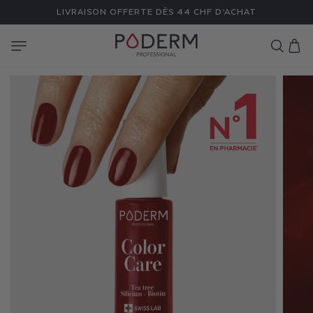
ET
LIVRAISON OFFERTE DÈS 44 CHF D’ACHAT
PASSER
AU
CONTENU
Panier
V
E
R
N
I
S
C
O
L