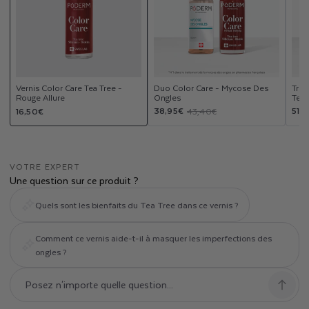
Vernis Color Care Tea Tree -
Duo Color Care - Mycose Des
Trio
Rouge Allure
Ongles
Tea 
Prix
Prix
Prix
Prix
Prix
38,95€
51,
16,50€
43,40€
habituel
promotionnel
habituel
pro
hab
VOTRE EXPERT
Une question sur ce produit ?
Quels sont les bienfaits du Tea Tree dans ce vernis ?
Comment ce vernis aide-t-il à masquer les imperfections des
ongles ?