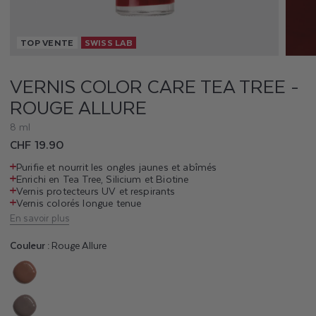
O
TOP VENTE
SWISS LAB
R
C
VERNIS COLOR CARE TEA TREE -
ROUGE ALLURE
A
8 ml
R
Prix
CHF 19.90
E
habituel
Purifie et nourrit les ongles jaunes et abîmés
Enrichi en Tea Tree, Silicium et Biotine
T
Vernis protecteurs UV et respirants
Vernis colorés longue tenue
E
En savoir plus
A
Couleur :
Rouge Allure
T
Variante
R
épuisée