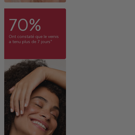
70%
Ont constaté que le vernis
a tenu plus de 7 jours*