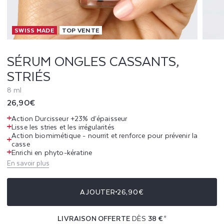
E
SWISS MADE
TOP VENTE
S
C
SÉRUM ONGLES CASSANTS,
STRIÉS
A
8 ml
S
Prix
26,90€
S
habituel
Action Durcisseur +23% d’épaisseur
Lisse les stries et les irrégularités
A
Action biomimétique - nourrit et renforce pour prévenir la
casse
N
Enrichi en phyto-kératine
En savoir plus
T
S
AJOUTER
26,90€
,
LIVRAISON OFFERTE
DÈS
38 €
*