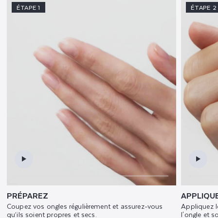
ÉTAPE 1
ÉTAPE 2
PRÉPAREZ
APPLIQU
Coupez vos ongles régulièrement et assurez-vous
Appliquez l
qu’ils soient propres et secs.
l'ongle et s