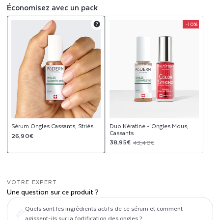
Économisez avec un pack
S
-10%
T
Product
Product
upsell
upsell
modal
modal
R
I
É
S
Sérum Ongles Cassants, Striés
Duo Kératine - Ongles Mous,
Cassants
Prix
26,90€
Prix
Prix
38,95€
43,40€
habituel
promotionnel
habituel
VOTRE EXPERT
Une question sur ce produit ?
Quels sont les ingrédients actifs de ce sérum et comment
agissent-ils sur la fortification des ongles ?