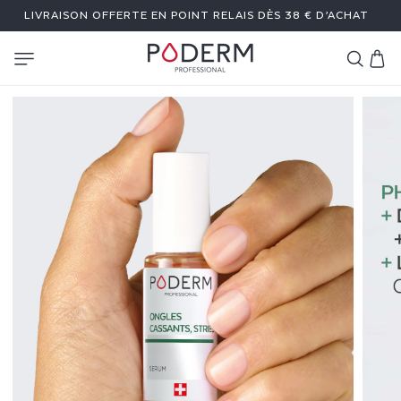
ET
LIVRAISON OFFERTE EN POINT RELAIS DÈS 38 € D’ACHAT
PASSER
AU
CONTENU
Panier
S
É
R
U
M
O
N
G
L