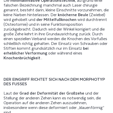
Die
minimalinvasive Operationstechnik
, aufgrund einer
falschen Bezeichnung manchmal auch Laser chirurgie
genannt, besteht darin, kleine Einschnitte vorzunehmen, die
keine Narben hinterlassen. Der
knöcherne Beule
(Zwiebel)
wird gehobelt und
der Mittelfußknochen
wird durchtrennt
(Osteotomie) und in seine Funktionsposition
zurückgebracht. Dadurch wird der Winkel korrigiert und die
große Zehe kehrt in ihre Grundausrichtung zurück. Durch
einen speziellen Verband werden die Knochen des Vorfußes
schließlich richtig gehalten. Der Einsatz von Schrauben oder
Stiften kommt grundsätzlich nur im Einsatz
bei
erheblicher Verformung
oder während eines
Knochenbrüchigkeit
.
DER EINGRIFF RICHTET SICH NACH DEM MORPHOTYP
DES FUSSES
Laut der
Grad der Deformität der Großzehe
und der
Stellung der anderen Zehen kann es notwendig sein, die
Operation auf die anderen Zehen auszudehnen,
insbesondere wenn diese deformiert oder „klauenförmig“
sind.