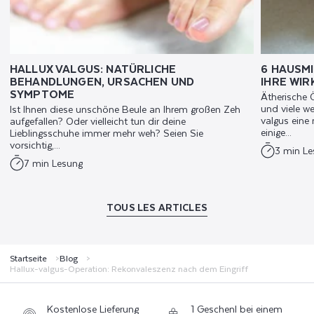
HALLUX VALGUS: NATÜRLICHE
6 HAUSM
BEHANDLUNGEN, URSACHEN UND
IHRE WI
SYMPTOME
Ätherische 
und viele we
Ist Ihnen diese unschöne Beule an Ihrem großen Zeh
valgus eine
aufgefallen? Oder vielleicht tun dir deine
einige...
Lieblingsschuhe immer mehr weh? Seien Sie
vorsichtig,...
3 min L
7 min Lesung
TOUS LES ARTICLES
Startseite
Blog
Hallux-valgus-Operation: Rekonvaleszenz nach dem Eingriff
Kostenlose Lieferung
1 Geschenl bei einem