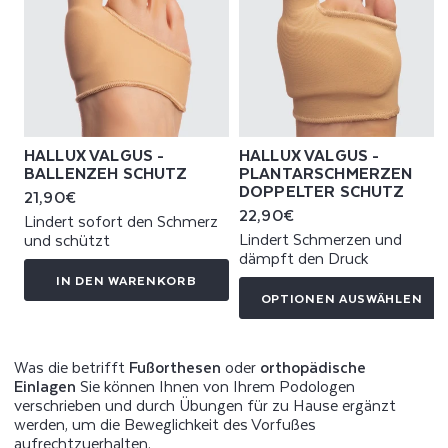
HALLUX VALGUS -
HALLUX VALGUS -
BALLENZEH SCHUTZ
PLANTARSCHMERZEN
DOPPELTER SCHUTZ
Normaler
21,90€
Normaler
22,90€
Preis
Lindert sofort den Schmerz
Preis
Lindert Schmerzen und
und schützt
dämpft den Druck
IN DEN WARENKORB
OPTIONEN AUSWÄHLEN
Was die betrifft
Fußorthesen
oder
orthopädische
Einlagen
Sie können Ihnen von Ihrem Podologen
verschrieben und durch Übungen für zu Hause ergänzt
werden, um die Beweglichkeit des Vorfußes
aufrechtzuerhalten.