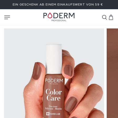
DIREKT
EIN GESCHENK AB EINEM EINKAUFSWERT VON 59 €
ZUM
INHALT
Warenkor
N
A
G
E
L
L
A
C
K