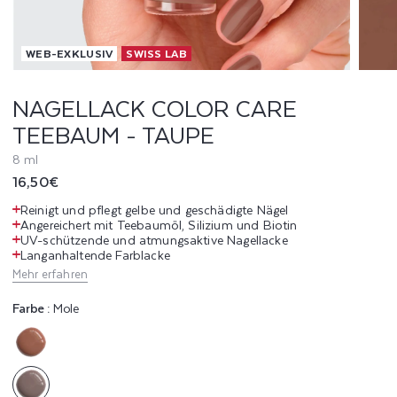
C
WEB-EXKLUSIV
SWISS LAB
O
L
NAGELLACK COLOR CARE
TEEBAUM - TAUPE
O
8 ml
R
Normaler
16,50€
C
Preis
Reinigt und pflegt gelbe und geschädigte Nägel
Angereichert mit Teebaumöl, Silizium und Biotin
A
UV-schützende und atmungsaktive Nagellacke
Langanhaltende Farblacke
R
Mehr erfahren
E
Farbe :
Mole
T
Variante
E
ausverkauft