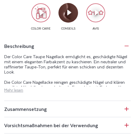
Beschreibung
Der Color Care Taupe Nagellack ermöglicht es, geschädigte Nägel
mit einem eleganten Farbakzent zu kaschieren. Ein neutraler und
raffinierter Taupe-Ton, perfekt für einen schicken und dezenten
Look.
Die Color Care Nagellacke reinigen geschädigte Nägel und klären
vergilbte Nägel. Ihre langanhaltende Formel ist mit Teebaumöl
Mehr lesen
angereichert, das für seine reinigenden Eigenschaften bekannt ist,
sowie mit Silizium und Biotin, die natürlicherweise im Nagel
vorkommen. Die Color Care Reihe verschönert, reinigt und pflegt
Ihre Nägel.
Zusammensetzung
Die perfekt deckenden Color Care Nagellacke schützen die Nägel
zudem vor UV-Strahlen und kaschieren Unregelmäßigkeiten. Die
Vorsichtsmaßnahmen bei der Verwendung
Color Care Maniküre-Serie umfasst einen Base Coat, 25 Farbtöne
reinigender Nagellacke, einen Top Coat sowie einen besonders