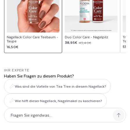
Nagellack Color Care Teebaum -
Duo Color Care - Nagelpilz
Trio
Taupe
Tee
Verkaufspreis
Normaler
38,95€
43,40€
Normaler
Ver
Nor
51,
16,50€
Preis
Preis
Pre
IHR EXPERTE
Haben Sie Fragen zu diesem Produkt?
Was sind die Vorteile von Tea Tree in diesem Nagellack?
Wie hilft dieser Nagellack, Nagelmakel zu kaschieren?