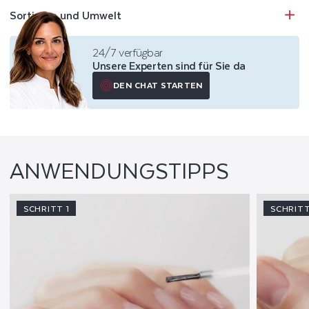
milden acetonfreien Nagellackentferner.
Sortieren und Umwelt
24/7 verfügbar
Unsere Experten sind für Sie da
DEN CHAT STARTEN
ANWENDUNGSTIPPS
SCHRITT 1
SCHRITT