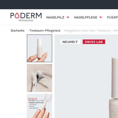
DIREKT
ZUM
INHALT
NAGELPILZ
NAGELPFLEGE
FUSSP
Startseite
Teebaum-Pflegelack
Nagellack Color Care Teebaum - Mi
N
NEUHEIT
SWISS LAB
A
G
E
L
L