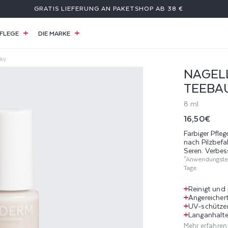
GRATIS LIEFERUNG AN PAKETSHOP AB 38 €
FLEGE
DIE MARKE
lky
NAGEL
TEEBAU
8 ml
Normaler
16,50€
Preis
Farbiger Pfle
nach Pilzbefa
Seren. Verbes
*Anwendungstes
Tage.
Reinigt und
Angereicher
UV-schütze
Langanhalte
Mehr erfahren