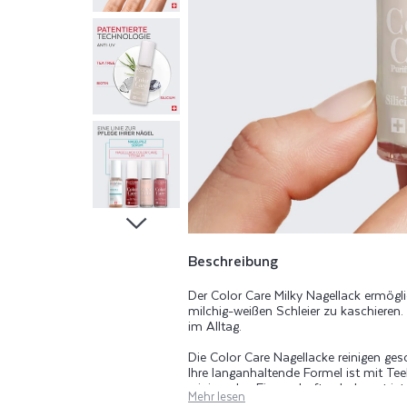
A
C
K
C
O
L
O
Beschreibung
Der Color Care Milky Nagellack ermögli
R
milchig-weißen Schleier zu kaschieren.
im Alltag.
C
Die Color Care Nagellacke reinigen ges
Ihre langanhaltende Formel ist mit Te
reinigenden Eigenschaften bekannt ist,
Mehr lesen
natürlicherweise im Nagel vorkommen. 