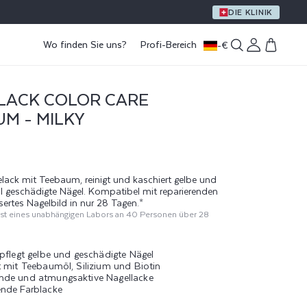
EIN GESCHENK AB EINEM EINKAUFSWERT VON 59 €
DIE KLINIK
Wo finden Sie uns?
Profi-Bereich
-
€
Einloggen
Warenkorb
LACK COLOR CARE
M - MILKY
gelack mit Teebaum, reinigt und kaschiert gelbe und
ll geschädigte Nägel. Kompatibel mit reparierenden
sertes Nagelbild in nur 28 Tagen.*
t eines unabhängigen Labors an 40 Personen über 28
 pflegt gelbe und geschädigte Nägel
t mit Teebaumöl, Silizium und Biotin
nde und atmungsaktive Nagellacke
nde Farblacke