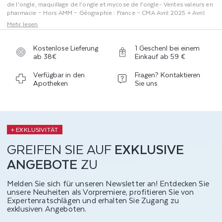
de l’ongle, maquillage de l’ongle et mycose de l’ongle- Ventes valeurs en
pharmacie – Hors AMM – Géographie : France – CMA Avril 2025 + Avril
2025. (2) GERS - SOG Early France - Circuit Pharmacie - Définition
Mehr lesen
Marché Podologie établi par les laboratoires SWISS FOOTCARE –
Segment mycose de l’ongle- Ventes valeurs en pharmacie – Hors AMM –
Géographie : France – CMA Avril 2025 . (3) GERS - SOG Early France -
Kostenlose Lieferung
1 Geschenl bei einem
Circuit Pharmacie - Définition Marché Podologie établi par les
ab 38€
Einkauf ab 59 €
laboratoires SWISS FOOTCARE – Segment mycose de l’ongle- Ventes
valeurs en pharmacie – Hors AMM – Géographie : France – CMA Avril
Verfügbar in den
Fragen? Kontaktieren
2025 . (4) GERS - SOG Early France - Circuit Pharmacie - Définition
Apotheken
Sie uns
Marché Podologie établi par les laboratoires SWISS FOOTCARE –
Segment maquillage de l’ongle - Ventes valeurs en pharmacie – Hors
AMM – Géographie : France – CMA Avril 2025
+ EXKLUSIVITÄT
GREIFEN SIE AUF
EXKLUSIVE
ANGEBOTE
ZU
Melden Sie sich für unseren Newsletter an! Entdecken Sie
unsere Neuheiten als Vorpremiere, profitieren Sie von
Expertenratschlägen und erhalten Sie Zugang zu
exklusiven Angeboten.