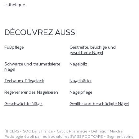
esthétique.
DÉCOUVREZ AUSSI
Fußpflege
Gestreifte, brüchige und
gesplitterte Nägel
Schwarze und traumatisierte
Nagelpilz
Nägel
Teebaum-Pflegelack
Nagelhärter
Regenerierendes Nagelseren
Nagelpflege
Geschwächte Nägel
Gerillte und beschädigte Nägel
(1) GERS - SOG Early France - Circuit Pharmacie - Définition Marché
Podologie établi par les laboratoires SWISS FOOTCARE – Segment soins