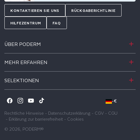
KONTAKTIEREN SIE UNS
RÜCKGABERICHTLINIE
HILFEZENTRUM
FAQ
ÜBER PODERM
MEHR ERFAHREN
SELEKTIONEN
-
€
Facebook
Instagram
YouTube
TikTok
Rechtliche Hinweise
-
Datenschutzerklärung
-
CGV
-
CGU
-
Erklärung zur barrierefreiheit
-
Cookies
© 2026,
PODERM®