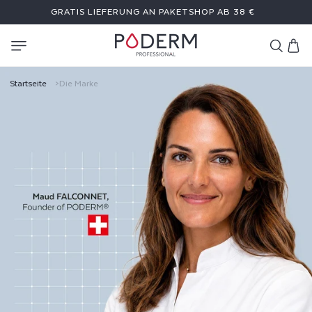
DIREKT
GRATIS LIEFERUNG AN PAKETSHOP AB 38 €
ZUM
INHALT
Warenkor
D
Startseite
Die Marke
I
E
M
A
R
K
E