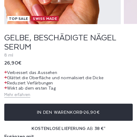
C
TOP SALE
SWISS MADE
H
Ä
GELBE, BESCHÄDIGTE NÄGEL
SERUM
D
8 ml
I
Normaler
26,90€
G
Preis
Verbessert das Aussehen
Glättet die Oberfläche und normalisiert die Dicke
T
Reduziert Verfärbungen
Wirkt ab dem ersten Tag
E
Mehr erfahren
N
IN DEN WARENKORB
26,90€
Ä
KOSTENLOSE LIEFERUNG
AB
38 €
*
G
Ergänzen mit