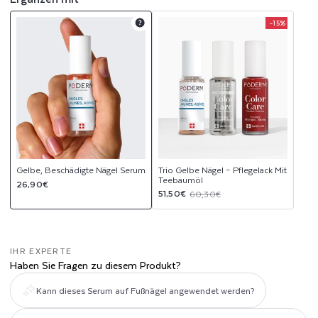
E
-15%
Product
Product
L
upsell
upsell
modal
modal
S
E
R
U
Gelbe, Beschädigte Nägel Serum
Trio Gelbe Nägel – Pflegelack Mit
Teebaumöl
M
Normaler
26,90€
Verkaufspreis
Normaler
51,50€
60,30€
Preis
Preis
IHR EXPERTE
Haben Sie Fragen zu diesem Produkt?
Kann dieses Serum auf Fußnägel angewendet werden?