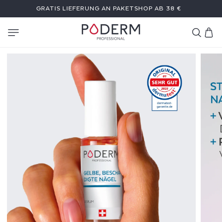
DIREKT
GRATIS LIEFERUNG AN PAKETSHOP AB 38 €
ZUM
INHALT
Warenkor
G
E
L
B
E
,
B
E
S