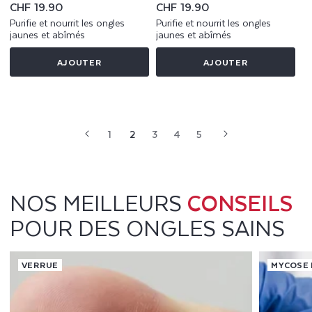
Prix
CHF 19.90
Prix
CHF 19.90
habituel
habituel
Purifie et nourrit les ongles
Purifie et nourrit les ongles
jaunes et abîmés
jaunes et abîmés
AJOUTER
AJOUTER
1
2
3
4
5
NOS MEILLEURS
CONSEILS
POUR DES ONGLES SAINS
VERRUE
MYCOSE 