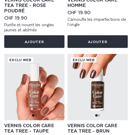
TEA TREE - ROSE
HOMME
POUDRÉ
Prix
CHF 19.90
habituel
Prix
CHF 19.90
Camoufle les imperfections de
habituel
l’ongle
Purifie et nourrit les ongles
jaunes et abîmés
AJOUTER
AJOUTER
EXCLU WEB
EXCLU WEB
VERNIS COLOR CARE
VERNIS COLOR CARE
TEA TREE - TAUPE
TEA TREE - BRUN