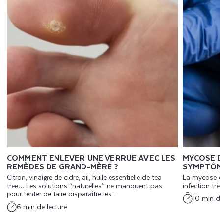
COMMENT ENLEVER UNE VERRUE AVEC LES
MYCOSE D
REMÈDES DE GRAND-MÈRE ?
SYMPTÔM
Citron, vinaigre de cidre, ail, huile essentielle de tea
La mycose d
tree… Les solutions “naturelles” ne manquent pas
infection t
pour tenter de faire disparaître les...
10 min d
6 min de lecture