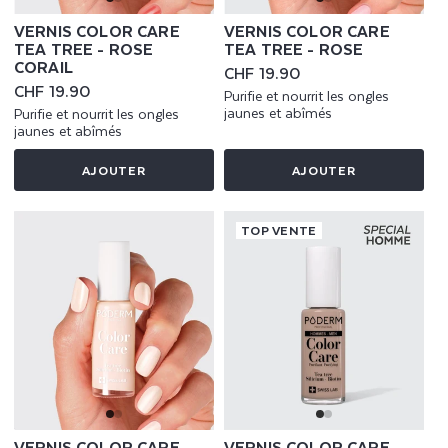
VERNIS COLOR CARE
VERNIS COLOR CARE
TEA TREE - ROSE
TEA TREE - ROSE
CORAIL
Prix
CHF 19.90
habituel
Prix
CHF 19.90
Purifie et nourrit les ongles
habituel
jaunes et abîmés
Purifie et nourrit les ongles
jaunes et abîmés
AJOUTER
AJOUTER
TOP VENTE
VERNIS COLOR CARE
VERNIS COLOR CARE