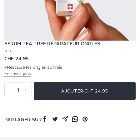
SÉRUM TEA TREE RÉPARATEUR ONGLES
6 ml
Prix
CHF 24.95
habituel
Restaure les ongles abîmés
En savoir plus
Quantité
-
+
AJOUTER
CHF 24.95
Réduire
Augmenter
la
la
quantité
quantité
de
de
Sérum
Sérum
Tea
Tea
Tree
Tree
Réparateur
Réparateur
PARTAGER SUR
Ongles
Ongles
Facebook
Twitter
Mail
Whatsapp
Pinterest