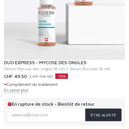
DUO EXPRESS - MYCOSE DES ONGLES
Sérum Mycose des ongles (8 ml) + Sérum Booster (6 ml)
CHF 49.50
CHF 54.90
Prix
Prix
-10%
promotionnel
habituel
Complément du traitement
En savoir plus
En rupture de stock - Bientôt de retour
ÊTRE ALERTÉ
adresse@mail.com