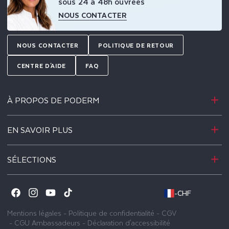
sous 24 à 48h ouvrées
NOUS CONTACTER
NOUS CONTACTER
POLITIQUE DE RETOUR
CENTRE D'AIDE
FAQ
À PROPOS DE PODERM
EN SAVOIR PLUS
SÉLECTIONS
-
CHF
Facebook
Instagram
YouTube
TikTok
Mentions légales
-
Politique de confidentialité
-
CGV
-
CGU Ambassadeurs
-
Déclaration d'accessibilité