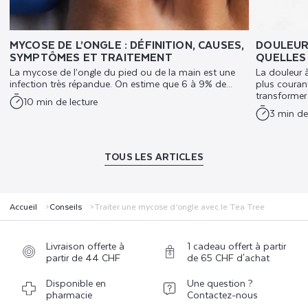
MYCOSE DE L’ONGLE : DÉFINITION, CAUSES,
DOULEUR 
SYMPTÔMES ET TRAITEMENT
QUELLES 
La mycose de l’ongle du pied ou de la main est une
La douleur à
infection très répandue. On estime que 6 à 9% de...
plus courant
transformer 
10 min de lecture
3 min de
TOUS LES ARTICLES
Accueil
Conseils
Traiter une mycose d’ongle avec le Tea Tree
Livraison offerte à
1 cadeau offert à partir
partir de 44 CHF
de 65 CHF d'achat
Disponible en
Une question ?
pharmacie
Contactez-nous