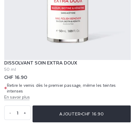
DISSOLVANT SOIN EXTRA DOUX
50 ml
Prix
CHF 16.90
habituel
Retire le vernis dès le premier passage, même les teintes
intenses
En savoir plus
Quantité
-
+
AJOUTER
CHF 16.90
Réduire
Augmenter
la
la
quantité
quantité
de
de
Dissolvant
Dissolvant
Soin
Soin
Extra
Extra