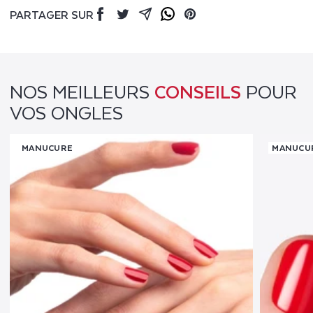
Doux
Doux
PARTAGER SUR
Facebook
Twitter
Mail
Whatsapp
Pinterest
NOS MEILLEURS
CONSEILS
POUR
VOS ONGLES
MANUCURE
MANUCU