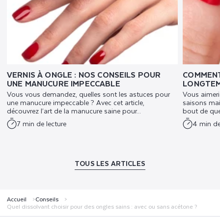
VERNIS À ONGLE : NOS CONSEILS POUR
COMMENT 
UNE MANUCURE IMPECCABLE
LONGTEM
Vous vous demandez, quelles sont les astuces pour
Vous aimeri
une manucure impeccable ? Avec cet article,
saisons mais
découvrez l’art de la manucure saine pour...
bout de quel
7 min de lecture
4 min de
TOUS LES ARTICLES
Accueil
Conseils
Quel dissolvant choisir pour des ongles sains : avec ou sans acétone ?