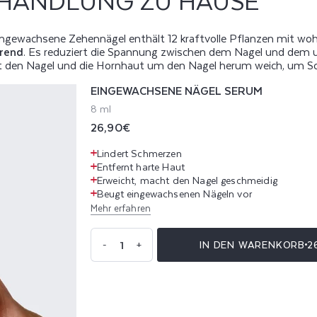
HANDLUNG ZU HAUSE
ingewachsene Zehennägel enthält 12 kraftvolle Pflanzen mit w
rend
. Es reduziert die Spannung zwischen dem Nagel und de
t den Nagel und die Hornhaut um den Nagel herum weich, um Sc
EINGEWACHSENE NÄGEL SERUM
8 ml
Normaler
26,90€
Preis
Lindert Schmerzen
Entfernt harte Haut
Erweicht, macht den Nagel geschmeidig
Beugt eingewachsenen Nägeln vor
Mehr erfahren
Anzahl
IN DEN WARENKORB
2
-
+
Verringere
Erhöhe
die
die
Menge
Menge
für
für
Eingewachsene
Eingewachsene
Nägel
Nägel
Serum
Serum