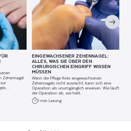
FÜR
EINGEWACHSENER ZEHENNAGEL:
EI
N
ALLES, WAS SIE ÜBER DEN
WO
CHIRURGISCHEN EINGRIFF WISSEN
Wen
MÜSSEN
Sch
senen
Fin
m Zehennagel
Wenn die Pflege Ihres eingewachsenen
ein
 zur
Zehennagels nicht ausreicht, kann sich eine
s....
Operation als unumgänglich erweisen. Wie läuft
die Operation ab, wie heilt...
1 min Lesung