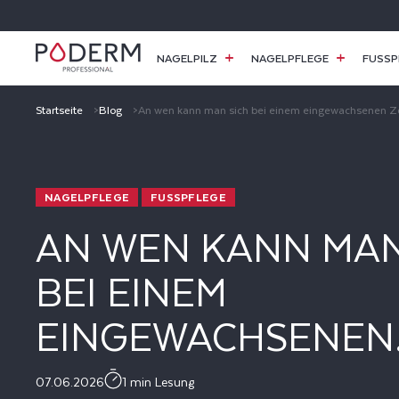
DIREKT
ZUM
INHALT
NAGELPILZ
NAGELPFLEGE
FUSSP
Startseite
Blog
An wen kann man sich bei einem eingewachsenen 
NAGELPFLEGE
FUSSPFLEGE
AN WEN KANN MAN
BEI EINEM
EINGEWACHSENEN
ZEHENNAGEL WEN
07.06.2026
1 min Lesung