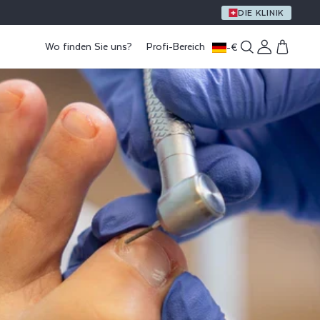
EIN GESCHENK AB EINEM EINKAUFSWERT VON 59 €
DIE KLINIK
Wo finden Sie uns?
Profi-Bereich
-
€
Einloggen
Warenkorb