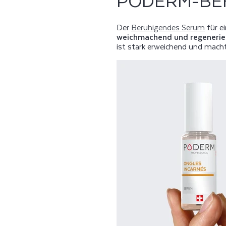
PODERM-BE
Der
Beruhigendes Serum
für e
weichmachend und regenerie
ist stark erweichend und mach