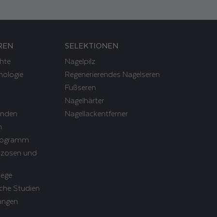
REN
SELEKTIONEN
hte
Nagelpilz
nologie
Regenerierendes Nagelseren
Fußseren
Nagelhärter
finden
Nagellackentferner
m
rogramm
anzosen und
lege
che Studien
ungen