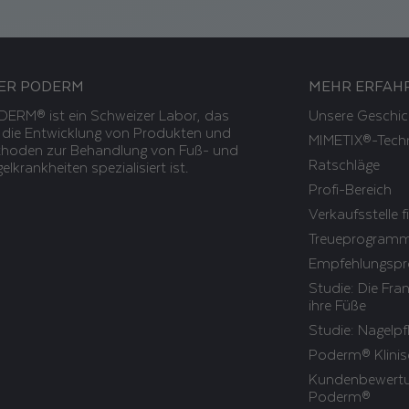
ER PODERM
MEHR ERFAH
ERM® ist ein Schweizer Labor, das
Unsere Geschic
 die Entwicklung von Produkten und
MIMETIX®-Tech
hoden zur Behandlung von Fuß- und
Ratschläge
elkrankheiten spezialisiert ist.
Profi-Bereich
Verkaufsstelle 
Treueprogram
Empfehlungsp
Studie: Die Fr
ihre Füße
Studie: Nagelpf
Poderm® Klinis
Kundenbewert
Poderm®