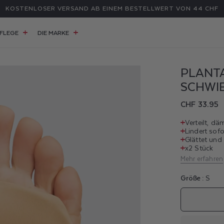
KOSTENLOSER VERSAND AB EINEM BESTELLWERT VON 44 CHF
FLEGE
DIE MARKE
PLANT
SCHWI
Normaler
CHF 33.95
Preis
Verteilt, dä
Lindert sof
Glättet und
x2 Stück
Mehr erfahren
Größe :
S