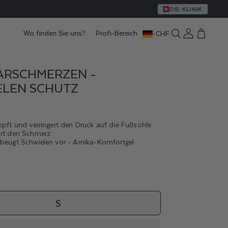
DIE KLINIK
Wo finden Sie uns?
Profi-Bereich
-
CHF
Einloggen
Warenkorb
ARSCHMERZEN -
ELEN SCHUTZ
mpft und verringert den Druck auf die Fußsohle
ort den Schmerz
 beugt Schwielen vor - Arnika-Komfortgel
S