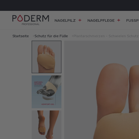
DIREKT
ZUM
INHALT
NAGELPILZ
NAGELPFLEGE
FUSSP
Startseite
Schutz für die Füße
Plantarschmerzen - Schwielen Schutz
P
L
A
N
T
A