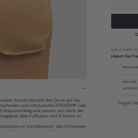
K
IHR EXPERT
Haben Sie Fr
Was sind 
Wie hilf
verhinde
wielen Schutz dämpft den Druck auf die
dämpfenden und schützenden PODERM®-Gels
nd strapazierfähig und passen sich dank der
nratgeber) allen Fußtypen und Schuhen an.
chutzschild im Vorfußbereich, das Schmerzen
erteilt. Er beugt auch der Bildung von
fte Lösung für gesündere Füße.