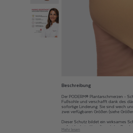
R
S
C
H
M
E
R
Beschreibung
Der PODERM® Plantarschmerzen - Sch
Z
Fußsohle und verschafft dank des 
sofortige Linderung. Sie sind weich u
zwei verfügbaren Größen (siehe Größe
E
Dieser Schutz bildet ein wirksames S
sofort lindert, dämpft und den Druck v
Mehr lesen
Hornhaut vor und bietet eine dauerha