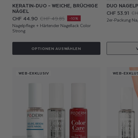
KERATIN-DUO – WEICHE, BRÜCHIGE
DUO NAGELP
NÄGEL
CHF 53.91
CH
Verkaufspreis
Normaler
CHF 44.90
CHF 49.85
Preis
Verkaufspreis
Normaler
-10%
2er-Packung Na
Preis
Nagelpflege + Härtender Nagellack Color
Strong
OPTIONEN AUSWÄHLEN
WEB-EXKLUSIV
WEB-EXKLUS