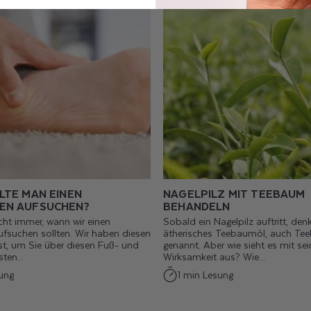
LTE MAN EINEN
NAGELPILZ MIT TEEBAUM
EN AUFSUCHEN?
BEHANDELN
cht immer, wann wir einen
Sobald ein Nagelpilz auftritt, den
fsuchen sollten. Wir haben diesen
ätherisches Teebaumöl, auch T
sst, um Sie über diesen Fuß- und
genannt. Aber wie sieht es mit sei
ten...
Wirksamkeit aus? Wie...
ung
1 min Lesung