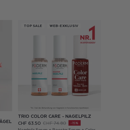
TOP SALE
WEB-EXKLUSIV
TRIO COLOR CARE - NAGELPILZ
NÄGEL
CHF 63.50
CHF 74.80
Verkaufspreis
Normaler
-15%
Preis
Nagelpilz Serum + Booster Serum + Color