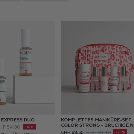
- EXPRESS DUO
KOMPLETTES MANIKÜRE-SET
COLOR STRONG - BRÜCHIGE 
HF 54.90
-10%
CHF 89.55
CHF 119.40
Verkaufspreis
Normaler
-25%
ung – Ultra-schnelle