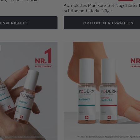
Preis
Komplettes Maniküre-Set Nagelhärter f
schöne und starke Nägel
USVERKAUFT
OPTIONEN AUSWÄHLEN