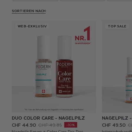
SORTIEREN NACH
WEB-EXKLUSIV
TOP SALE
DUO COLOR CARE - NAGELPILZ
NAGELPILZ 
CHF 44.90
CHF 49.85
CHF 49.50
C
Verkaufspreis
Normaler
Verkaufspreis
Normaler
-10%
Preis
Preis
Nagelpilz Serum + Color Care Tea Tree
Intensivbehandl