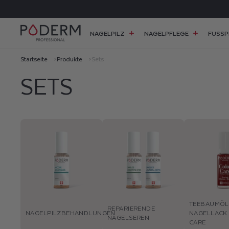
DIREKT
ZUM
INHALT
NAGELPILZ
NAGELPFLEGE
FUSSP
Startseite
Produkte
Sets
SETS
TEEBAUMÖL
REPARIERENDE
NAGELPILZBEHANDLUNGEN
NAGELLACK
NAGELSEREN
CARE