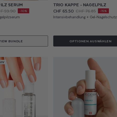
ILZ SERUM
TRIO KAPPE - NAGELPILZ
F 59.90
CHF 65.50
CHF 76.85
Verkaufspreis
Normaler
-10%
-15%
Preis
gelpilzserum
Intensivbehandlung + Gel-Nagelschutz
VIEW BUNDLE
OPTIONEN AUSWÄHLEN
IV