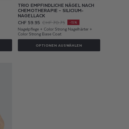
TRIO EMPFINDLICHE NÄGEL NACH
CHEMOTHERAPIE – SILICIUM-
NAGELLACK
CHF 59.95
CHF 70.75
Verkaufspreis
Normaler
-15%
Preis
Nagelpflege + Color Strong Nagelhärter +
Color Strong Base Coat
OPTIONEN AUSWÄHLEN