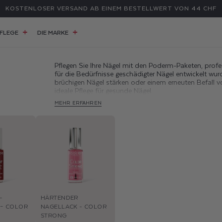
KOSTENLOSER VERSAND AB EINEM BESTELLWERT VON 44 CHF
FLEGE
DIE MARKE
Pflegen Sie Ihre Nägel mit den Poderm-Paketen, profes
für die Bedürfnisse geschädigter Nägel entwickelt wurd
brüchigen Nägel stärken oder einem erneuten Befall
ideale Pflege für gesunde Nägel.
MEHR ERFAHREN
-
HÄRTENDER
 – COLOR
NAGELLACK - COLOR
STRONG