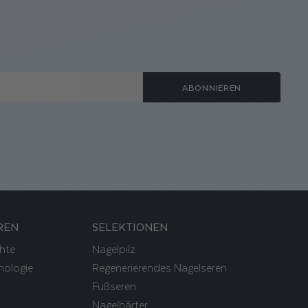
ABONNIEREN
REN
SELEKTIONEN
hte
Nagelpilz
nologie
Regenerierendes Nagelseren
Fußseren
Nagelhärter