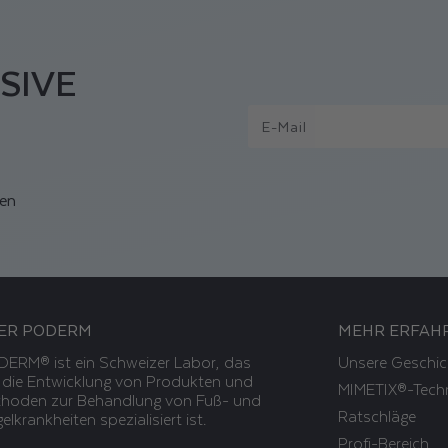
SIVE
E-Mail
ven
ER PODERM
MEHR ERFAH
ERM® ist ein Schweizer Labor, das
Unsere Geschic
 die Entwicklung von Produkten und
MIMETIX®-Tech
hoden zur Behandlung von Fuß- und
Ratschläge
elkrankheiten spezialisiert ist.
Profi-Bereich