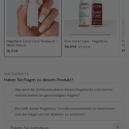
Nagellack Color Care Teebaum -
Duo Color Care - Nagelpilz
Trio
Weiß French
Tee
Verkaufspreis
Normaler
38,95€
43,40€
Normaler
Ver
Nor
51,
16,50€
Preis
Preis
Pre
IHR EXPERTE
Haben Sie Fragen zu diesem Produkt?
Was sind die Schlüsselzutaten dieses Nagellacks und welche
Vorteile bieten sie geschädigten Nägeln?
Wie hilft dieser Nagellack, Unvollkommenheiten zu kaschieren
und die Nägel vor UV-Strahlen zu schützen?