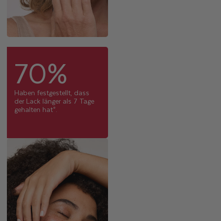
70%
Haben festgestellt, dass
der Lack länger als 7 Tage
gehalten hat*.