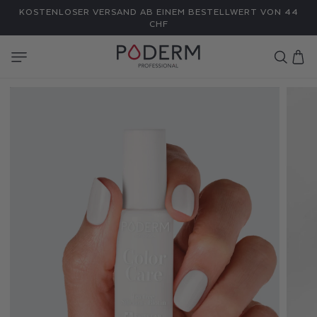
DIREKT
KOSTENLOSER VERSAND AB EINEM BESTELLWERT VON 44
ZUM
INHALT
CHF
Warenkor
N
A
G
E
L
L
A
C