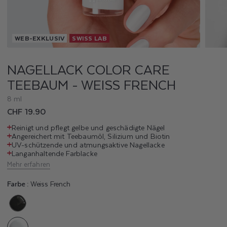
K
C
WEB-EXKLUSIV
SWISS LAB
O
L
NAGELLACK COLOR CARE
TEEBAUM - WEISS FRENCH
O
8 ml
R
Normaler
CHF 19.90
C
Preis
Reinigt und pflegt gelbe und geschädigte Nägel
Angereichert mit Teebaumöl, Silizium und Biotin
A
UV-schützende und atmungsaktive Nagellacke
Langanhaltende Farblacke
R
Mehr erfahren
E
Farbe :
Weiss French
T
Variante