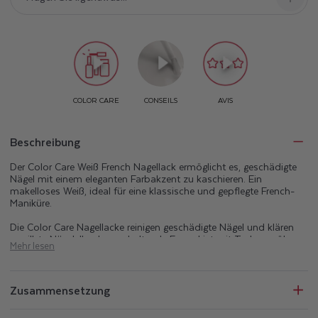
Beschreibung
Der Color Care Weiß French Nagellack ermöglicht es, geschädigte
Nägel mit einem eleganten Farbakzent zu kaschieren. Ein
makelloses Weiß, ideal für eine klassische und gepflegte French-
Maniküre.
Die Color Care Nagellacke reinigen geschädigte Nägel und klären
vergilbte Nägel. Ihre langanhaltende Formel ist mit Teebaumöl
Mehr lesen
angereichert, das für seine reinigenden Eigenschaften bekannt ist,
sowie mit Silizium und Biotin, die natürlicherweise im Nagel
vorkommen. Die Color Care Reihe verschönert, reinigt und pflegt
Ihre Nägel.
Zusammensetzung
Die perfekt deckenden Color Care Nagellacke schützen die Nägel